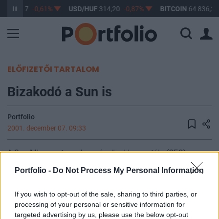
UF
363,17
-0,61%
USD/HUF
314,20
-0,87%
BITCOIN
64 836,27
ELŐFIZETŐI TARTALOM
Bizakodó a Sun is
Portfolio
2001. december 07. 09:33
A Sun Microsystems Inc. pénzügyi igazgatója (CFO)
csütörtökön az elemzőknek tartott telefonkonferencián
Portfolio -
Do Not Process My Personal Information
bejelentette, hogy az üzlet a stabilizáció jeleit mutatja, és a
társaság az idei negyedéves terveket várhatóan teljesíteni
If you wish to opt-out of the sale, sharing to third parties, or
tudja (az idei negyedévben a tervekben az árbevétel
processing of your personal or sensitive information for
emelése szerepel). A jelentős bizonytalansági tényezők
targeted advertising by us, please use the below opt-out