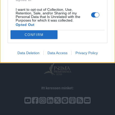
I want to opt-out of Collection, Use,
Retention, Sale, and/or Sharing of my
Personal Data that Is Unrelated with the
Purposes for which it was collected.
Opted Out
© 2026 Portfolio
impresszum
jogi nyilatkozat
süti beállítások
CONFIRM
adatvédelem
szerzői jogok
médiaajánlat
karrier
kommentkezelés
ÁSZF
Data Deletion
Data Access
Privacy Policy
Itt keressen minket: