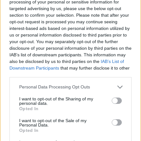
processing of your personal or sensitive information for
vesztett értékéből erőteljes, koncentrált intézményi
targeted advertising by us, please use the below opt-out
eladások mellett. A papír 14,585 ponton zárta a napot, ami
section to confirm your selection. Please note that after your
éves mélypontot jelent a részvénynél. A másik nagy
opt-out request is processed you may continue seeing
forgalmú papír a Mol volt, az olajcég 0.5%...
interest-based ads based on personal information utilized by
us or personal information disclosed to third parties prior to
your opt-out. You may separately opt-out of the further
KEDVES OLVASÓNK!
disclosure of your personal information by third parties on the
IAB’s list of downstream participants. This information may
A keresett cikk a portfolio.hu hírarchívumához
also be disclosed by us to third parties on the
IAB’s List of
tartozik, melynek olvasása előfizetéses
Downstream Participants
that may further disclose it to other
regisztrációhoz kötött.
third parties.
Az előfizetés a következőket tartalmazza:
Personal Data Processing Opt Outs
Portfolio.hu teljes cikkarchívum
I want to opt-out of the Sharing of my
Kötéslisták: BÉT elmúlt 2 év napon belüli
personal data.
kötéslistái
Opted In
I want to opt-out of the Sale of my
Előfizetés
Personal Data.
Opted In