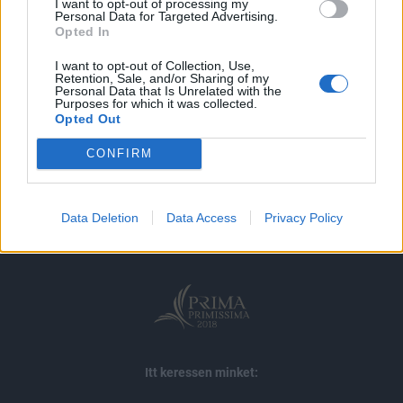
I want to opt-out of processing my
MÁR ELŐFIZETŐNK VAGY?
BEJELENTKEZÉS
Personal Data for Targeted Advertising.
Opted In
I want to opt-out of Collection, Use,
Retention, Sale, and/or Sharing of my
Personal Data that Is Unrelated with the
Purposes for which it was collected.
Opted Out
CONFIRM
© 2026 Portfolio
impresszum
jogi nyilatkozat
süti beállítások
adatvédelem
szerzői jogok
médiaajánlat
karrier
Data Deletion
Data Access
Privacy Policy
kommentkezelés
ÁSZF
Itt keressen minket: