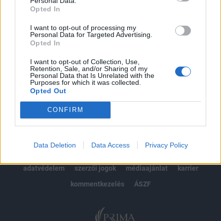
Personal Data.
Opted In
Előfizetés
I want to opt-out of processing my
Personal Data for Targeted Advertising.
Opted In
MÁR ELŐFIZETŐNK VAGY?
BEJELENTKEZÉS
I want to opt-out of Collection, Use,
Retention, Sale, and/or Sharing of my
Personal Data that Is Unrelated with the
Purposes for which it was collected.
Opted Out
CONFIRM
© 2026 Portfolio
Data Deletion
Data Access
Privacy Policy
impresszum
jogi nyilatkozat
süti beállítások
adatvédelem
szerzői jogok
médiaajánlat
karrier
kommentkezelés
ÁSZF