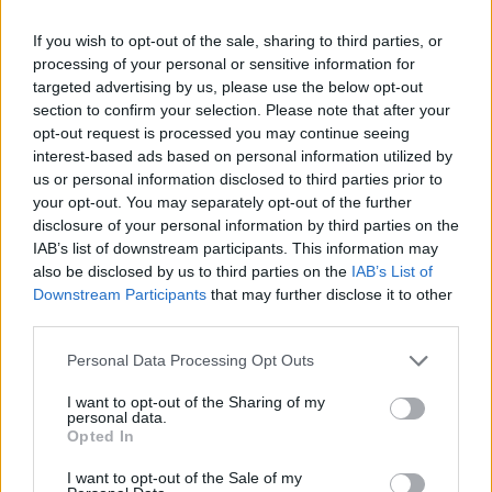
If you wish to opt-out of the sale, sharing to third parties, or
A forgalmasabb papírok közül kiemelhető a Rába
processing of your personal or sensitive information for
erősödése, a gépipari részvények árfolyama 2.2%-kal
targeted advertising by us, please use the below opt-out
emelkedett, a Pannonplast pedig 2%-kal áll előző záró
section to confirm your selection. Please note that after your
értéke fölött. A tech papírok is növelték eddig értéküket, a
opt-out request is processed you may continue seeing
Synergon 800 Ft közelében mozog újra, a Graphisoft pedig
interest-based ads based on personal information utilized by
0.5%-kal drágult. A legnagyobb forgalma ma az OTP-nek
us or personal information disclosed to third parties prior to
van, a legnagyobb hazai bank 1%-os emelkedést...
your opt-out. You may separately opt-out of the further
disclosure of your personal information by third parties on the
IAB’s list of downstream participants. This information may
KEDVES OLVASÓNK!
also be disclosed by us to third parties on the
IAB’s List of
Downstream Participants
that may further disclose it to other
A keresett cikk a portfolio.hu hírarchívumához
third parties.
tartozik, melynek olvasása előfizetéses
Personal Data Processing Opt Outs
regisztrációhoz kötött.
I want to opt-out of the Sharing of my
Az előfizetés a következőket tartalmazza:
personal data.
Portfolio.hu teljes cikkarchívum
Opted In
Kötéslisták: BÉT elmúlt 2 év napon belüli
I want to opt-out of the Sale of my
kötéslistái