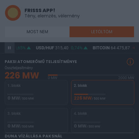
FRISSS APP!
Tény, elemzés, vélemény
MOST NEM
LETÖLTÖM
64,06
0,65%
USD/HUF
315,40
0,74%
BITCOIN
64 475,87
-0,
PAKSI ATOMERŐMŰ TELJESÍTMÉNYE
Összteljesítmény
226 MW
0 MW
2000 MW
1. blokk
2. blokk
0 MW
226 MW
/ 500 MW
/ 500 MW
3. blokk
4. blokk
0 MW
0 MW
/ 500 MW
/ 500 MW
DUNA VÍZÁLLÁSA PAKSNÁL