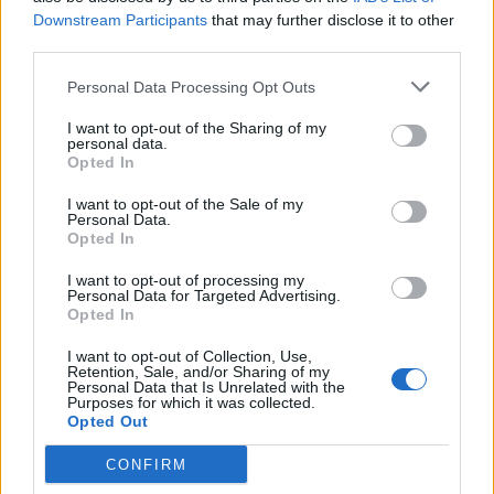
búcsúztatóját a szilveszteri kereskedelemben. A forgalom
Downstream Participants
that may further disclose it to other
gyér volt, az esés ennek ellenére jelzésértékű, méltó ahhoz
third parties.
az évhez, ahol az összességben a részvénypiacok
Personal Data Processing Opt Outs
gyengélkedése volt megfigyelhető. Az irányadó indexek
2001-es esése egy hasonló esztendőt követet, ami
I want to opt-out of the Sharing of my
personal data.
csaknem 30 éve nem fordult elő az USA-ban....
Opted In
I want to opt-out of the Sale of my
KEDVES OLVASÓNK!
Personal Data.
Opted In
A keresett cikk a portfolio.hu hírarchívumához
I want to opt-out of processing my
tartozik, melynek olvasása előfizetéses
Personal Data for Targeted Advertising.
regisztrációhoz kötött.
Opted In
Az előfizetés a következőket tartalmazza:
I want to opt-out of Collection, Use,
Retention, Sale, and/or Sharing of my
Portfolio.hu teljes cikkarchívum
Personal Data that Is Unrelated with the
Purposes for which it was collected.
Kötéslisták: BÉT elmúlt 2 év napon belüli
Opted Out
kötéslistái
CONFIRM
Előfizetés