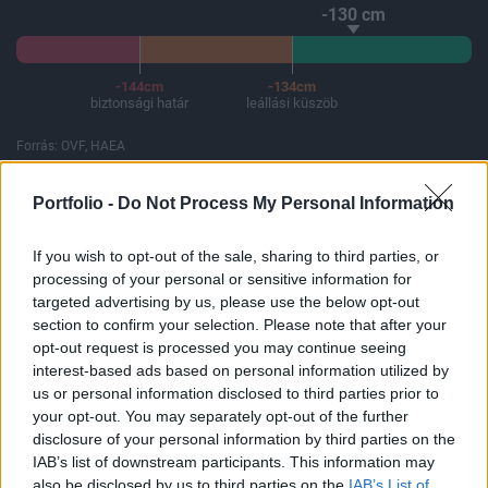
-130 cm
-144cm
-134cm
biztonsági határ
leállási küszöb
Forrás: OVF, HAEA
A Paksi Atomerőmű összteljesítménye 226 MW. A Duna vízállá
Portfolio -
Do Not Process My Personal Information
If you wish to opt-out of the sale, sharing to third parties, or
processing of your personal or sensitive information for
ELŐFIZETŐI TARTALOM
targeted advertising by us, please use the below opt-out
section to confirm your selection. Please note that after your
Jellemző évzáró
opt-out request is processed you may continue seeing
interest-based ads based on personal information utilized by
us or personal information disclosed to third parties prior to
Portfolio
your opt-out. You may separately opt-out of the further
2002. január 02. 08:13
disclosure of your personal information by third parties on the
IAB’s list of downstream participants. This information may
Az amerikai részvénypiacok csökkenéssel ünnepelték 2001
also be disclosed by us to third parties on the
IAB’s List of