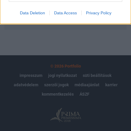
Data Deletion
Data Access
Privacy Policy
MÁR ELŐFIZETŐNK VAGY?
BEJELENTKEZÉS
© 2026 Portfolio
impresszum
jogi nyilatkozat
süti beállítások
adatvédelem
szerzői jogok
médiaajánlat
karrier
kommentkezelés
ÁSZF