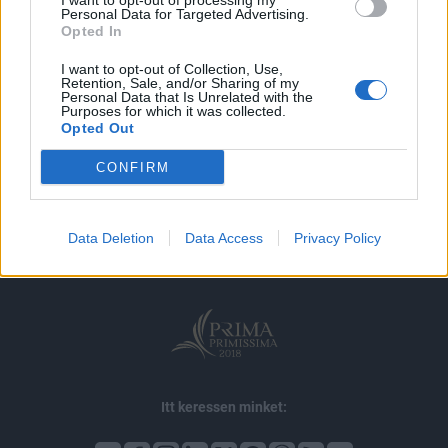
I want to opt-out of processing my
MÁR ELŐFIZETŐNK VAGY?
BEJELENTKEZÉS
Personal Data for Targeted Advertising.
Opted In
I want to opt-out of Collection, Use,
Retention, Sale, and/or Sharing of my
Personal Data that Is Unrelated with the
Purposes for which it was collected.
Opted Out
© 2026 Portfolio
CONFIRM
impresszum
jogi nyilatkozat
süti beállítások
adatvédelem
szerzői jogok
médiaajánlat
karrier
Data Deletion
Data Access
Privacy Policy
kommentkezelés
ÁSZF
Itt keressen minket: