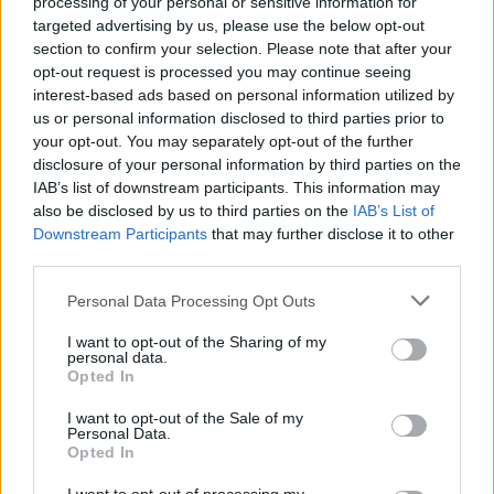
számos baktérium és vírus is okozhatja, a befektetők
processing of your personal or sensitive information for
szerint Dolly betegsége a klónozási tudományhoz
targeted advertising by us, please use the below opt-out
section to confirm your selection. Please note that after your
kötődhet. Dolly gazdái mindenesetre megígérték, hogy a
opt-out request is processed you may continue seeing
bárányt gondosan meg fogják...
interest-based ads based on personal information utilized by
us or personal information disclosed to third parties prior to
your opt-out. You may separately opt-out of the further
KEDVES OLVASÓNK!
disclosure of your personal information by third parties on the
IAB’s list of downstream participants. This information may
A keresett cikk a portfolio.hu hírarchívumához
also be disclosed by us to third parties on the
IAB’s List of
tartozik, melynek olvasása előfizetéses
Downstream Participants
that may further disclose it to other
regisztrációhoz kötött.
third parties.
Az előfizetés a következőket tartalmazza:
Personal Data Processing Opt Outs
Portfolio.hu teljes cikkarchívum
Kötéslisták: BÉT elmúlt 2 év napon belüli
I want to opt-out of the Sharing of my
personal data.
kötéslistái
Opted In
I want to opt-out of the Sale of my
Előfizetés
Personal Data.
Opted In