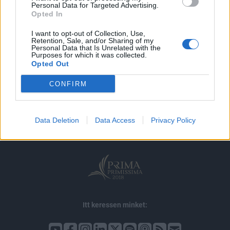
MÁR ELŐFIZETŐNK VAGY?
BEJELENTKEZÉS
Personal Data for Targeted Advertising.
Opted In
I want to opt-out of Collection, Use,
Retention, Sale, and/or Sharing of my
Personal Data that Is Unrelated with the
Purposes for which it was collected.
Opted Out
© 2026 Portfolio
CONFIRM
impresszum
jogi nyilatkozat
süti beállítások
adatvédelem
szerzői jogok
médiaajánlat
karrier
Data Deletion
Data Access
Privacy Policy
kommentkezelés
ÁSZF
Itt keressen minket: