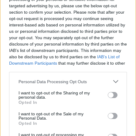
kijelentések már két hónappal ezelőtt napvilágot láttak a
targeted advertising by us, please use the below opt-out
Comdex-en Las Vegasban, ahol Bill Gates azt mondta,
section to confirm your selection. Please note that after your
opt-out request is processed you may continue seeing
hogy...
interest-based ads based on personal information utilized by
us or personal information disclosed to third parties prior to
your opt-out. You may separately opt-out of the further
KEDVES OLVASÓNK!
disclosure of your personal information by third parties on the
A keresett cikk a portfolio.hu hírarchívumához
IAB’s list of downstream participants. This information may
also be disclosed by us to third parties on the
IAB’s List of
tartozik, melynek olvasása előfizetéses
Downstream Participants
that may further disclose it to other
regisztrációhoz kötött.
third parties.
Az előfizetés a következőket tartalmazza:
Personal Data Processing Opt Outs
Portfolio.hu teljes cikkarchívum
Kötéslisták: BÉT elmúlt 2 év napon belüli
I want to opt-out of the Sharing of my
personal data.
kötéslistái
Opted In
I want to opt-out of the Sale of my
Előfizetés
Personal Data.
Opted In
I want to opt-out of processing my