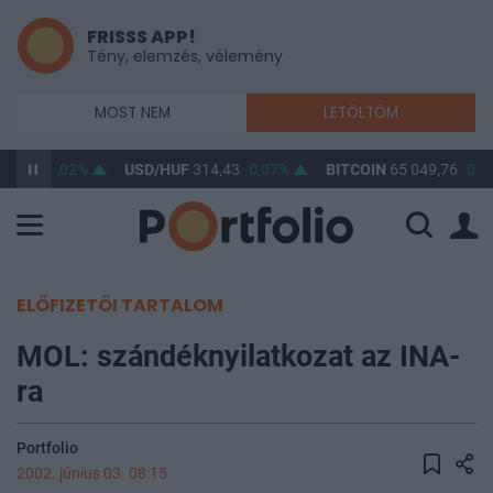
FRISSS APP!
Tény, elemzés, vélemény
MOST NEM
LETÖLTÖM
63,23
0,02%
USD/HUF
314,43
0,07%
BITCOIN
65 049,76
0,3
ELŐFIZETŐI TARTALOM
MOL: szándéknyilatkozat az INA-
ra
Portfolio
2002. június 03. 08:15