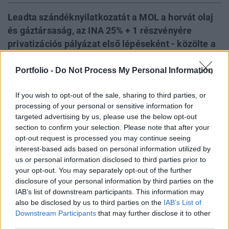
Leadta szándéknyilatkozatát a MOL a horvát olaj
és gáztársaság, az INA 25% + 1 részvényére
privatizációs pályázat első lépéseként - közölte a
Bloomberg. Mint az t korábban a MOL
menedzsmentje már többször jelezte, a MOL
Portfolio -
Do Not Process My Personal Information
minden regionális terjeszkedési lehetőséget
If you wish to opt-out of the sale, sharing to third parties, or
megvizsgál. Következő lépcsőben júniusban egy
processing of your personal or sensitive information for
konkrét árat nem tartalmazó ajánlat kerülhet
targeted advertising by us, please use the below opt-out
benyújtásra, majd az átvilágítást követően
section to confirm your selection. Please note that after your
szeptemberben szükséges leadni a végső
opt-out request is processed you may continue seeing
interest-based ads based on personal information utilized by
ajánlatot a Napi szerint.
us or personal information disclosed to third parties prior to
your opt-out. You may separately opt-out of the further
Mint emlékezetes a MOL már 1999-ben jelentős
disclosure of your personal information by third parties on the
érdeklődést mutatott a horvát INA iránt, azonban a
IAB’s list of downstream participants. This information may
privatizációs koncepció változása miatt az ügylet
also be disclosed by us to third parties on the
IAB’s List of
meghiúsult. Az akkori politikai és gazdasági (feldolgozott
Downstream Participants
that may further disclose it to other
olajipari termékek állami ármeghatározása) kockázatok
third parties.