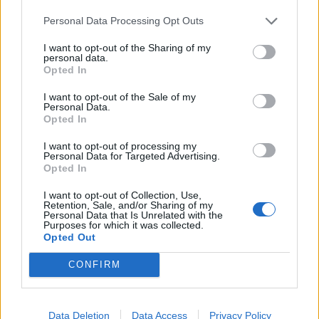
meglehetősen rossz megítélés alá helyezték a tervezett
Personal Data Processing Opt Outs
akvizíciót. Az INA azonban az elmúlt két évben jelentős...
I want to opt-out of the Sharing of my
personal data.
KEDVES OLVASÓNK!
Opted In
A keresett cikk a portfolio.hu hírarchívumához
I want to opt-out of the Sale of my
Personal Data.
tartozik, melynek olvasása előfizetéses
Opted In
regisztrációhoz kötött.
I want to opt-out of processing my
Personal Data for Targeted Advertising.
Az előfizetés a következőket tartalmazza:
Opted In
Portfolio.hu teljes cikkarchívum
Kötéslisták: BÉT elmúlt 2 év napon belüli
I want to opt-out of Collection, Use,
Retention, Sale, and/or Sharing of my
kötéslistái
Personal Data that Is Unrelated with the
Purposes for which it was collected.
Opted Out
Előfizetés
CONFIRM
MÁR ELŐFIZETŐNK VAGY?
BEJELENTKEZÉS
Data Deletion
Data Access
Privacy Policy