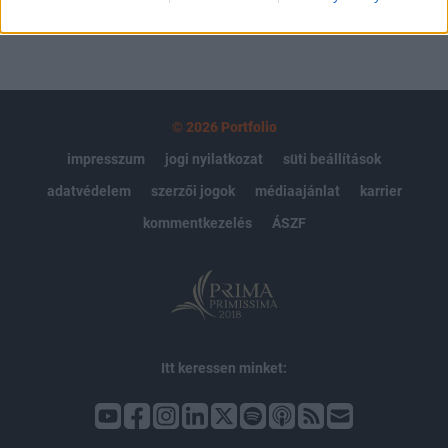
© 2026 Portfolio
impresszum
jogi nyilatkozat
süti beállítások
adatvédelem
szerzői jogok
médiaajánlat
karrier
kommentkezelés
ÁSZF
Itt keressen minket: