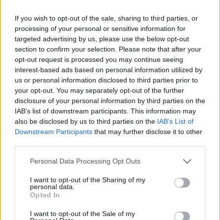
If you wish to opt-out of the sale, sharing to third parties, or
Mivel az elemzők kb. 1.5 milliárdos 2. negyedéves
processing of your personal or sensitive information for
eredményt prognosztizáltak a bejelentés előtt, igen
targeted advertising by us, please use the below opt-out
valószínű, hogy az eredménykimutatás alsó sora pirosban
section to confirm your selection. Please note that after your
fog pompázni.A költségcsökkentő intézkedések
opt-out request is processed you may continue seeing
elbocsátásokkal járnak együtt, sőt a társaság tegnapi
interest-based ads based on personal information utilized by
bejelentése alapján a merevlemezgyártást el is adta a
us or personal information disclosed to third parties prior to
Hitachinak. A veszteségek ellenére a társaság értékelését...
your opt-out. You may separately opt-out of the further
disclosure of your personal information by third parties on the
IAB’s list of downstream participants. This information may
KEDVES OLVASÓNK!
also be disclosed by us to third parties on the
IAB’s List of
Downstream Participants
that may further disclose it to other
A keresett cikk a portfolio.hu hírarchívumához
third parties.
tartozik, melynek olvasása előfizetéses
Personal Data Processing Opt Outs
regisztrációhoz kötött.
I want to opt-out of the Sharing of my
Az előfizetés a következőket tartalmazza:
personal data.
Portfolio.hu teljes cikkarchívum
Opted In
Kötéslisták: BÉT elmúlt 2 év napon belüli
I want to opt-out of the Sale of my
kötéslistái