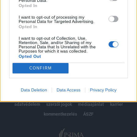
Personal Data.
Opted In
Előfizetés
I want to opt-out of processing my
Personal Data for Targeted Advertising.
Opted In
MÁR ELŐFIZETŐNK VAGY?
BEJELENTKEZÉS
I want to opt-out of Collection, Use,
Retention, Sale, and/or Sharing of my
Personal Data that Is Unrelated with the
Purposes for which it was collected.
Opted Out
CONFIRM
© 2026 Portfolio
Data Deletion
Data Access
Privacy Policy
impresszum
jogi nyilatkozat
süti beállítások
adatvédelem
szerzői jogok
médiaajánlat
karrier
kommentkezelés
ÁSZF