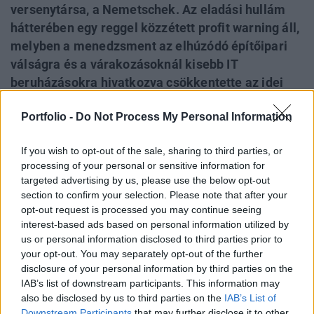
versenytársa, a Nemetschek. Az eladási hullám
hátterében egy reggel közzétett profit warning áll,
melyben a menedzsment az elhúzódó építőipari
válságra és a várakozásoknál kisebb IT
beruházásokra hivatkozva csökkentette az idei
árbevétel előrejelzését és újabb reorganizációt
Portfolio -
Do Not Process My Personal Information
jelentette be. A Graphisoft a Portfolio.hu-nak
fentiekkel kapcsolatban elmondta, hogy érzékelik
If you wish to opt-out of the sale, sharing to third parties, or
a gyenge német piac hatását, mindazonáltal egyéb
processing of your personal or sensitive information for
piacokon kompenzálni tud, s így egy relatív
targeted advertising by us, please use the below opt-out
gyengébb második negyedév (ArchiCAD 7
section to confirm your selection. Please note that after your
bevezetése lökte meg a tavalyi második
opt-out request is processed you may continue seeing
interest-based ads based on personal information utilized by
negyedévet) ellenére sincs ok az éves előrejelzés
us or personal information disclosed to third parties prior to
megváltoztatására.
your opt-out. You may separately opt-out of the further
disclosure of your personal information by third parties on the
Ma reggel kiadott közleményében 105-110 m EUR közé
IAB’s list of downstream participants. This information may
csökkentette az árbevételi előrejelzését a német építőipari
also be disclosed by us to third parties on the
IAB’s List of
szoftver fejlesztő a Nemetschek. Míg az év elején még
Downstream Participants
that may further disclose it to other