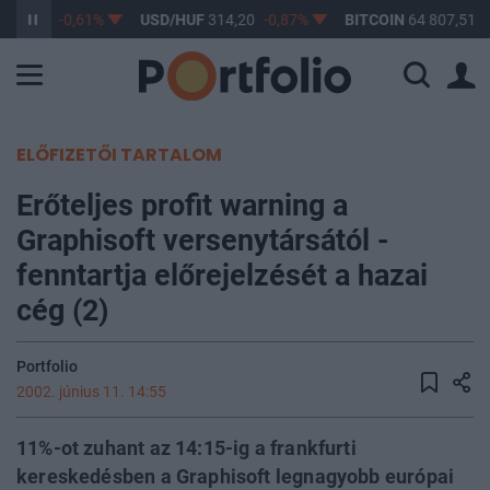
363,17
-0,61%
USD/HUF
314,20
-0,87%
BITCOIN
64 807,51
-
ELŐFIZETŐI TARTALOM
Erőteljes profit warning a
Graphisoft versenytársától -
fenntartja előrejelzését a hazai
cég (2)
Portfolio
2002. június 11. 14:55
11%-ot zuhant az 14:15-ig a frankfurti
kereskedésben a Graphisoft legnagyobb európai