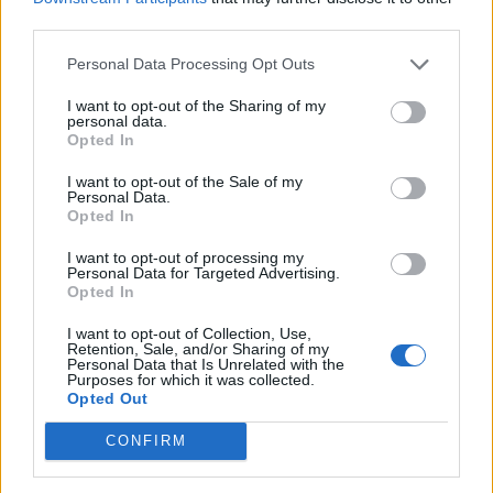
óvatos optimizmus jellemezte a társaság vezetését a
third parties.
jövővel kapcsolatban és tavalyi évi árbevétellel megegyező
Personal Data Processing Opt Outs
bevételeket prognosztizált. Tavaly 124 m EUR árbevételt
realizált a társaság és az idei...
I want to opt-out of the Sharing of my
personal data.
Opted In
KEDVES OLVASÓNK!
I want to opt-out of the Sale of my
Personal Data.
A keresett cikk a portfolio.hu hírarchívumához
Opted In
tartozik, melynek olvasása előfizetéses
I want to opt-out of processing my
regisztrációhoz kötött.
Personal Data for Targeted Advertising.
Opted In
Az előfizetés a következőket tartalmazza:
I want to opt-out of Collection, Use,
Portfolio.hu teljes cikkarchívum
Retention, Sale, and/or Sharing of my
Kötéslisták: BÉT elmúlt 2 év napon belüli
Personal Data that Is Unrelated with the
Purposes for which it was collected.
kötéslistái
Opted Out
CONFIRM
Előfizetés