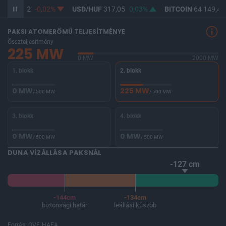
UF
365,32
-0,02%
USD/HUF
317,05
0,03%
BITCOIN
64 149,41
PAKSI ATOMERŐMŰ TELJESÍTMÉNYE
Összteljesítmény
225 MW
0 MW
2000 MW
1. blokk
2. blokk
0 MW
225 MW
/ 500 MW
/ 500 MW
3. blokk
4. blokk
0 MW
0 MW
/ 500 MW
/ 500 MW
DUNA VÍZÁLLÁSA PAKSNÁL
-127 cm
-144cm
-134cm
biztonsági határ
leállási küszöb
Forrás: OVF, HAEA