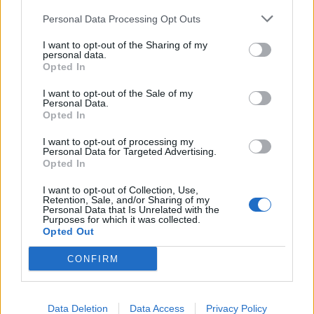
részvényre jutó nettó eredményt vártak, a társaság EPS a
Personal Data Processing Opt Outs
negyedév folyamán 38-39 cent lehet. Bár a 2. negyedéves...
I want to opt-out of the Sharing of my
personal data.
KEDVES OLVASÓNK!
Opted In
A keresett cikk a portfolio.hu hírarchívumához
I want to opt-out of the Sale of my
Personal Data.
tartozik, melynek olvasása előfizetéses
Opted In
regisztrációhoz kötött.
I want to opt-out of processing my
Az előfizetés a következőket tartalmazza:
Personal Data for Targeted Advertising.
Opted In
Portfolio.hu teljes cikkarchívum
Kötéslisták: BÉT elmúlt 2 év napon belüli
I want to opt-out of Collection, Use,
Retention, Sale, and/or Sharing of my
kötéslistái
Personal Data that Is Unrelated with the
Purposes for which it was collected.
Opted Out
Előfizetés
CONFIRM
MÁR ELŐFIZETŐNK VAGY?
BEJELENTKEZÉS
Data Deletion
Data Access
Privacy Policy