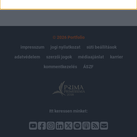
© 2026 Portfolio
impresszum
jogi nyilatkozat
süti beállítások
adatvédelem
szerzői jogok
médiaajánlat
karrier
kommentkezelés
ÁSZF
Itt keressen minket: