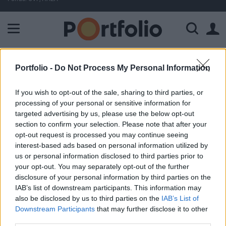
A Paksi Atomerőmű összteljesítménye 225 MW. A Duna vízállá
ELŐFIZETŐI TARTALOM
Portfolio -
Do Not Process My Personal Information
Fogy a hamburger, nő az
If you wish to opt-out of the sale, sharing to third parties, or
eredmény
processing of your personal or sensitive information for
targeted advertising by us, please use the below opt-out
section to confirm your selection. Please note that after your
Portfolio
opt-out request is processed you may continue seeing
2002. június 17. 15:54
interest-based ads based on personal information utilized by
us or personal information disclosed to third parties prior to
your opt-out. You may separately opt-out of the further
Az elemzői várakozásokat meghaladó 2. negyedéves
disclosure of your personal information by third parties on the
eredményre számít, a világ legnagyobb gyorsétteremlánca,
IAB’s list of downstream participants. This information may
a McDonalds. A társaság elsősorban az
also be disclosed by us to third parties on the
IAB’s List of
árfolyamváltozások kedvezőtlen hatásából profitált.
Downstream Participants
that may further disclose it to other
Miközben az elemzők a 2. negyedévtől csak 37 centes egy
third parties.