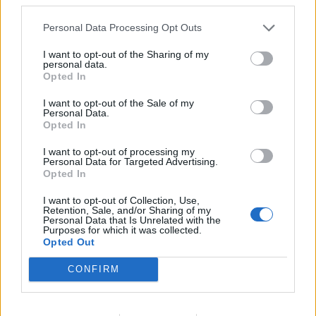
vezérigazgató részéről, hogy egy változatlanul kedvezőtlen
iparági környezetben 6-9 hónapon belül megvalósíthatónak
Personal Data Processing Opt Outs
véli az EMA pakett értékesítését....
I want to opt-out of the Sharing of my
personal data.
Opted In
KEDVES OLVASÓNK!
I want to opt-out of the Sale of my
A keresett cikk a portfolio.hu hírarchívumához
Personal Data.
Opted In
tartozik, melynek olvasása előfizetéses
regisztrációhoz kötött.
I want to opt-out of processing my
Personal Data for Targeted Advertising.
Az előfizetés a következőket tartalmazza:
Opted In
Portfolio.hu teljes cikkarchívum
I want to opt-out of Collection, Use,
Kötéslisták: BÉT elmúlt 2 év napon belüli
Retention, Sale, and/or Sharing of my
Personal Data that Is Unrelated with the
kötéslistái
Purposes for which it was collected.
Opted Out
Előfizetés
CONFIRM
MÁR ELŐFIZETŐNK VAGY?
BEJELENTKEZÉS