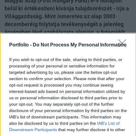
Magyar Alap (First Hungary Fund) 6-9 hónapon
belül ki értékesíteni kívánja tulajdonrészét - írja a
Világgazdaság. Mint ismeretes az alap 2003
decemberéig folytatja tevékenységét a jelenleg
érvényben lévő szabályzata alapján, a futamidőt
2001-ben 2 évvel meghosszabbították a
Portfolio -
Do Not Process My Personal Information
tulajdonosok. Az EMA kiszállásával kapcsolatban
a fő kérdés, hogy mennyire tudja érvényesíteni
If you wish to opt-out of the sale, sharing to third parties, or
árelvárásait a gyorsan növekvő társaság
processing of your personal or sensitive information for
főtulajdonosa. 1999-ben Róna Péter a társaság
targeted advertising by us, please use the below opt-out
section to confirm your selection. Please note that after your
elnöke 10 ezer Ft feletti reális részvényárat
opt-out request is processed you may continue seeing
nevezett meg, ahol az EMA már értékesítené a
interest-based ads based on personal information utilized by
részvényeket.
us or personal information disclosed to third parties prior to
your opt-out. You may separately opt-out of the further
Az Első Magyar Alap egyik legsikeresebb befektetése volt a
disclosure of your personal information by third parties on the
NABI-ba történt invesztíció, ugyanakkor a részvényár
IAB’s list of downstream participants. This information may
részben a limitált BÉT likviditás miatt nem tükrözi a
also be disclosed by us to third parties on the
IAB’s List of
Downstream Participants
that may further disclose it to other
részvény reális értékét. Némi optimizmust vetít előre a
third parties.