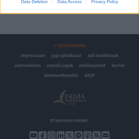
Data Deletion
Data Access
Privacy Policy
© 2026 Portfolio
impresszum
jogi nyilatkozat
süti beállítások
adatvédelem
szerzői jogok
médiaajánlat
karrier
kommentkezelés
ÁSZF
Itt keressen minket: