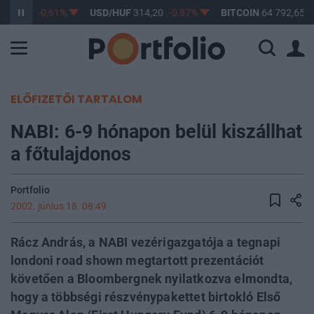
363,17
-0,61%
USD/HUF
314,20
-0,87%
BITCOIN
64 792,65
-
ELŐFIZETŐI TARTALOM
NABI: 6-9 hónapon belül kiszállhat
a főtulajdonos
Portfolio
2002. június 18. 08:49
Rácz András, a NABI vezérigazgatója a tegnapi
londoni road shown megtartott prezentációt
követően a Bloombergnek nyilatkozva elmondta,
hogy a többségi részvénypakettet birtokló Első