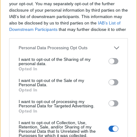
your opt-out. You may separately opt-out of the further
közreadunk két grafikont, mely a 95-ös benzin
disclosure of your personal information by third parties on the
árának adótartalmát és a teljes árat mutatja be
IAB’s list of downstream participants. This information may
európai összehasonlításban. A kérdés aktualitását
also be disclosed by us to third parties on the
IAB’s List of
Downstream Participants
that may further disclose it to other
a július 1-vel emelkedő jövedéki adó adja.
third parties.
Július 1-től 13 Ft-tal emelkedik a 95-ös motorbenzin
Personal Data Processing Opt Outs
jövedéki adója, mely a fogyasztói árat 6%-kal emeli 217.5
Ft-ról 230.6 Ft-ra. Az adótartalom változásával
I want to opt-out of the Sharing of my
personal data.
kapcsolatban érdemes kiemelni, hogy a MOL-nak nincs
Opted In
ráhatása a folyamatra. Elsőként érdemes áttekinteni a 13
európai ország üzemanyagtartalmára vonatkozó grafikont.
I want to opt-out of the Sale of my
Personal Data.
Romániát leszámítva a 95-ös benzin árának 57%...
Opted In
I want to opt-out of processing my
Personal Data for Targeted Advertising.
KEDVES OLVASÓNK!
Opted In
A keresett cikk a portfolio.hu hírarchívumához
I want to opt-out of Collection, Use,
tartozik, melynek olvasása előfizetéses
Retention, Sale, and/or Sharing of my
Personal Data that Is Unrelated with the
regisztrációhoz kötött.
Purposes for which it was collected.