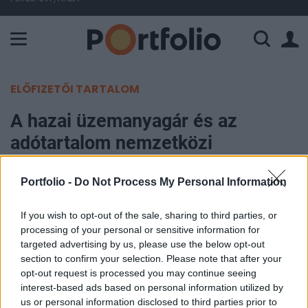
A Paksi Atomerőmű összteljesítménye 225 MW. A Duna vízállá
ELŐFIZETŐI TARTALOM
A hazai üzemanyagár és az
adótartalom nemzetközi
összehasonlításban
Portfolio -
Do Not Process My Personal Information
Portfolio
If you wish to opt-out of the sale, sharing to third parties, or
2002. június 19. 14:14
processing of your personal or sensitive information for
targeted advertising by us, please use the below opt-out
Bár nem tartozik szorosan tőzsdei témakörök
section to confirm your selection. Please note that after your
közé (hacsak nem a jövedéki adóemelés
opt-out request is processed you may continue seeing
fogyasztásra gyakorolt hatására gondolunk) az
interest-based ads based on personal information utilized by
us or personal information disclosed to third parties prior to
érintettek nagy számára való tekintettel