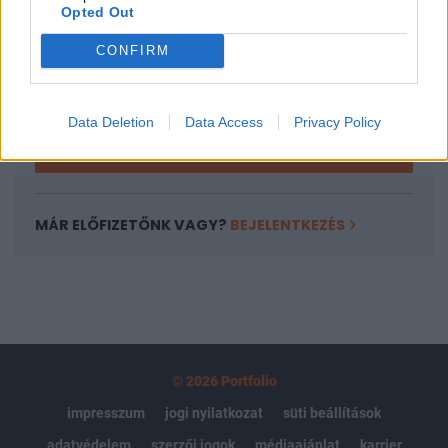
Opted Out
Az előfizetés a következőket tartalmazza:
Portfolio.hu teljes cikkarchívum
CONFIRM
Kötéslisták: BÉT elmúlt 2 év napon belüli
kötéslistái
Data Deletion
Data Access
Privacy Policy
Előfizetés
MÁR ELŐFIZETŐNK VAGY?
BEJELENTKEZÉS
© 2026 Portfolio
impresszum
jogi nyilatkozat
süti beállítások
adatvédelem
szerzői jogok
médiaajánlat
karrier