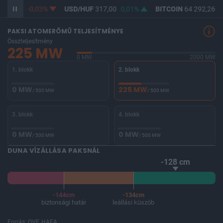
365,28
-0,03%
USD/HUF
317,00
0,01%
BITCOIN
64 292,26
-
PAKSI ATOMERŐMŰ TELJESÍTMÉNYE
Összteljesítmény
225 MW
0 MW
2000 MW
1. blokk
2. blokk
0 MW
225 MW
/ 500 MW
/ 500 MW
3. blokk
4. blokk
0 MW
0 MW
/ 500 MW
/ 500 MW
DUNA VÍZÁLLÁSA PAKSNÁL
-128 cm
-144cm
-134cm
biztonsági határ
leállási küszöb
Forrás: OVF, HAEA