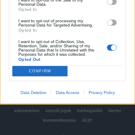
Personal Data.
kötéslistái
Opted In
I want to opt-out of processing my
Előfizetés
Personal Data for Targeted Advertising.
Opted In
I want to opt-out of Collection, Use,
MÁR ELŐFIZETŐNK VAGY?
BEJELENTKEZÉS
Retention, Sale, and/or Sharing of my
Personal Data that Is Unrelated with the
Purposes for which it was collected.
Opted Out
CONFIRM
© 2026 Portfolio
Data Deletion
Data Access
Privacy Policy
impresszum
jogi nyilatkozat
süti beállítások
adatvédelem
szerzői jogok
médiaajánlat
karrier
kommentkezelés
ÁSZF