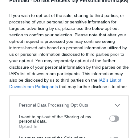
Portfolio -
Do Not Process My Personal Information
kezdeményezte.
If you wish to opt-out of the sale, sharing to third parties, or
A hírközlési törvénynek megfelelő árak alkalmazása a
processing of your personal or sensitive information for
jelenlegi 37 forintos végződtetési díj csökkenését
targeted advertising by us, please use the below opt-out
eredményezheti, azonban mivel konkrétumok és a
section to confirm your selection. Please note that after your
opt-out request is processed you may continue seeing
határozat tartalmi részei még nem ismertek, a kérdést
interest-based ads based on personal information utilized by
óvatosan kell kezelni. Csak emlékeztetőül, a HDB korábban
us or personal information disclosed to third parties prior to
már foglalkozott a V-fon és Vivendi között ezen a területen
your opt-out. You may separately opt-out of the further
felmerült jogvitával, amely eredménye a V-fon...
disclosure of your personal information by third parties on the
IAB’s list of downstream participants. This information may
also be disclosed by us to third parties on the
IAB’s List of
KEDVES OLVASÓNK!
Downstream Participants
that may further disclose it to other
third parties.
A keresett cikk a portfolio.hu hírarchívumához
tartozik, melynek olvasása előfizetéses
Personal Data Processing Opt Outs
regisztrációhoz kötött.
I want to opt-out of the Sharing of my
personal data.
Az előfizetés a következőket tartalmazza:
Opted In
Portfolio.hu teljes cikkarchívum
Kötéslisták: BÉT elmúlt 2 év napon belüli
I want to opt-out of the Sale of my