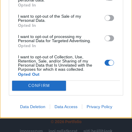
Opted In
regisztrációhoz kötött.
I want to opt-out of the Sale of my
Az előfizetés a következőket tartalmazza:
Personal Data.
Portfolio.hu teljes cikkarchívum
Opted In
Kötéslisták: BÉT elmúlt 2 év napon belüli
I want to opt-out of processing my
kötéslistái
Personal Data for Targeted Advertising.
Opted In
Előfizetés
I want to opt-out of Collection, Use,
Retention, Sale, and/or Sharing of my
Personal Data that Is Unrelated with the
Purposes for which it was collected.
Opted Out
MÁR ELŐFIZETŐNK VAGY?
BEJELENTKEZÉS
CONFIRM
Data Deletion
Data Access
Privacy Policy
© 2026 Portfolio
impresszum
jogi nyilatkozat
süti beállítások