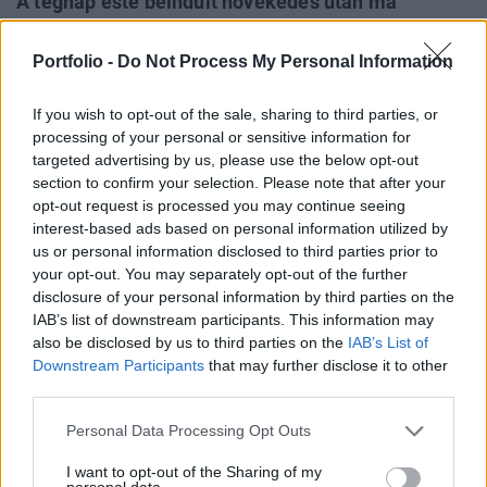
A tegnap este beindult növekedés után ma
folytatódhat az emelkedés az Egyesült
Államokban, legalábbis erről árulkodnak a
Portfolio -
Do Not Process My Personal Information
határidős részvényindexek. A Dow futures +34, a
Nasdaq futures +11, az S&P futures pedig +3
If you wish to opt-out of the sale, sharing to third parties, or
processing of your personal or sensitive information for
ponton áll.
targeted advertising by us, please use the below opt-out
section to confirm your selection. Please note that after your
Meghatározó lehet még a hangulat szempontjából a
opt-out request is processed you may continue seeing
magyar idő szerint 16 órakor publikált fogyasztói bizalmi
interest-based ads based on personal information utilized by
index júniusi alakulása, melytől csökkenést
us or personal information disclosed to third parties prior to
valószínűsítenek az elemzők a megelőző havihoz képest.
your opt-out. You may separately opt-out of the further
Nem elhanyagolható a ma esti FED ülés sem, melytől
disclosure of your personal information by third parties on the
IAB’s list of downstream participants. This information may
azonban nem vár a piac kamatemelést. A kereskedés alatt
also be disclosed by us to third parties on the
IAB’s List of
jelenti be új termékeit a Microsoft, a világ legnagyobb...
Downstream Participants
that may further disclose it to other
third parties.
KEDVES OLVASÓNK!
Personal Data Processing Opt Outs
A keresett cikk a portfolio.hu hírarchívumához
I want to opt-out of the Sharing of my
tartozik, melynek olvasása előfizetéses
personal data.