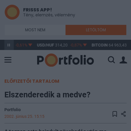
FRISSS APP!
Tény, elemzés, vélemény
MOST NEM
LETÖLTÖM
363,17
-0,61%
USD/HUF
314,20
-0,87%
BITCOIN
64 963,43
0
ELŐFIZETŐI TARTALOM
Elszenderedik a medve?
Portfolio
2002. június 25. 15:15