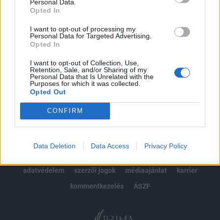
kötéslistái
Personal Data.
Opted In
Előfizetés
I want to opt-out of processing my
Personal Data for Targeted Advertising.
Opted In
MÁR ELŐFIZETŐNK VAGY?
BEJELENTKEZÉS
I want to opt-out of Collection, Use,
Retention, Sale, and/or Sharing of my
Personal Data that Is Unrelated with the
Purposes for which it was collected.
Opted Out
CONFIRM
© 2026 Portfolio
Data Deletion
Data Access
Privacy Policy
impresszum
jogi nyilatkozat
süti beállítások
adatvédelem
szerzői jogok
médiaajánlat
karrier
kommentkezelés
ÁSZF