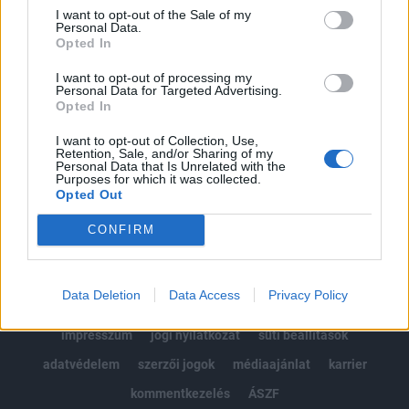
Portfolio.hu teljes cikkarchívum
I want to opt-out of the Sale of my
Personal Data.
Kötéslisták: BÉT elmúlt 2 év napon belüli
Opted In
kötéslistái
I want to opt-out of processing my
Personal Data for Targeted Advertising.
Előfizetés
Opted In
I want to opt-out of Collection, Use,
Retention, Sale, and/or Sharing of my
MÁR ELŐFIZETŐNK VAGY?
BEJELENTKEZÉS
Personal Data that Is Unrelated with the
Purposes for which it was collected.
Opted Out
CONFIRM
Data Deletion
Data Access
Privacy Policy
© 2026 Portfolio
impresszum
jogi nyilatkozat
süti beállítások
adatvédelem
szerzői jogok
médiaajánlat
karrier
kommentkezelés
ÁSZF