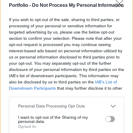
határozta meg a papír fundamentális értékét,
Portfolio -
Do Not Process My Personal Information
amely csak csekély mértékben múlja felül az
aktuális piaci árfolyamot.
If you wish to opt-out of the sale, sharing to third parties, or
processing of your personal or sensitive information for
Az elemző a 2. félévre is nehéz piaci környezetet
targeted advertising by us, please use the below opt-out
valószínűsít a Pannonplast számára, amely különösen a
section to confirm your selection. Please note that after your
fröccsöntött műanyag alkatrészek területet érinti
opt-out request is processed you may continue seeing
kedvezőtlenül, miközben a Stratégiai Szövetségek üzletág
interest-based ads based on personal information utilized by
us or personal information disclosed to third parties prior to
az állami megrendelések hatására már jobban teljesíthet. A
your opt-out. You may separately opt-out of the further
szakember a 2002. évre 31.3 milliárdos árbevételt vár a
disclosure of your personal information by third parties on the
társaságtól, amely 2003-ra 34...
IAB’s list of downstream participants. This information may
also be disclosed by us to third parties on the
IAB’s List of
Downstream Participants
that may further disclose it to other
KEDVES OLVASÓNK!
third parties.
A keresett cikk a portfolio.hu hírarchívumához
Personal Data Processing Opt Outs
tartozik, melynek olvasása előfizetéses
regisztrációhoz kötött.
I want to opt-out of the Sharing of my
personal data.
Opted In
Az előfizetés a következőket tartalmazza: