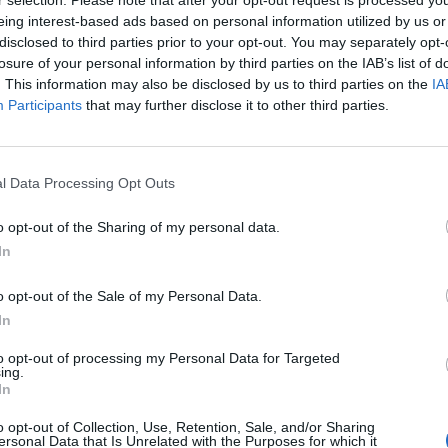
r selection. Please note that after your opt-out request is processed y
eing interest-based ads based on personal information utilized by us or
disclosed to third parties prior to your opt-out. You may separately opt-
k a BUX csökkenése, a nap első felében a hazai index 0
losure of your personal information by third parties on the IAB’s list of
7,362 pont. A csökkenés elsősorban az OTP süllyedésé
. This information may also be disclosed by us to third parties on the
IA
es, eddig 1.8 mrd Ft értékben cseréltek gazdát részv
Participants
that may further disclose it to other third parties.
 a legnagyobb mértékben a MOL árfolyama csökkent, az olajcég 
l Data Processing Opt Outs
árfolyama már csak 5,160 Ft. Szintén folytatja a lejtmenetet az 
 a tegnapi csaknem 5%-os zuhanás után. A társasággal kapcsola
o opt-out of the Sharing of my personal data.
 hogy a BCR privatizációjának csak másodhegedűsként indulhat..
In
o opt-out of the Sale of my Personal Data.
ASÓNK!
In
a portfolio.hu hírarchívumához tartozik, melynek olvasása előf
to opt-out of processing my Personal Data for Targeted
ötött.
ing.
In
övetkezőket tartalmazza:
 teljes cikkarchívum
o opt-out of Collection, Use, Retention, Sale, and/or Sharing
ersonal Data that Is Unrelated with the Purposes for which it