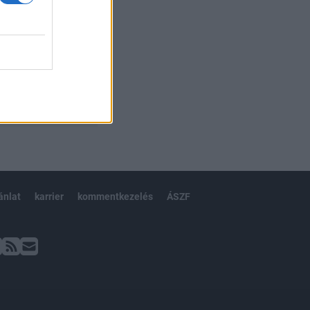
ánlat
karrier
kommentkezelés
ÁSZF