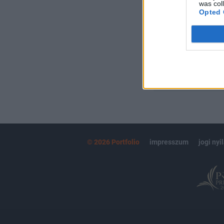
Kötéslisták:
was col
Opted 
kötéslistái
MÁR ELŐFIZETŐ
© 2026 Portfolio
impresszum
jogi nyi