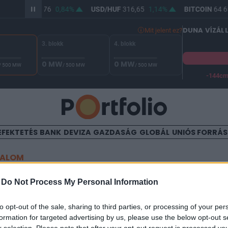
UR/HUF
364,76
0,84%
USD/HUF
316,65
1,14%
BITCOIN
64 65
DUNA VÍZÁL
Mit jelent ez?
3. blokk
4. blokk
0 MW
0 MW
/ 500 MW
/ 500 MW
/ 500 MW
-144c
A Duna vízállása Paksnál -129 cm. A biztonsági határ -144 cm,
EFEKTETÉS
BANK
DEVIZA
GAZDASÁG
GLOBÁL
UNIÓS FORRÁ
TALOM
 lefelé
-
Do Not Process My Personal Information
to opt-out of the sale, sharing to third parties, or processing of your per
formation for targeted advertising by us, please use the below opt-out s
12:31