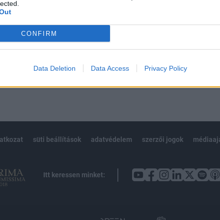
 BÉT elmúlt 2 év napon belüli
lected.
Out
CONFIRM
Előfizetés
Data Deletion
Data Access
Privacy Policy
NK VAGY?
BEJELENTKEZÉS
latkozat
süti beállítások
adatvédelem
szerzői jogok
médiaaj
Itt keressen minket: