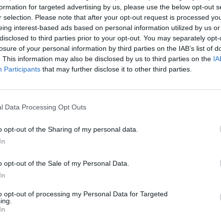
formation for targeted advertising by us, please use the below opt-out s
r selection. Please note that after your opt-out request is processed y
08:49
eing interest-based ads based on personal information utilized by us or
disclosed to third parties prior to your opt-out. You may separately opt-
ak el a sötét fellegek a távközlési felszerelés gyártók
losure of your personal information by third parties on the IAB’s list of
rág összes szereplője profit warningolt, s a kilátások
. This information may also be disclosed by us to third parties on the
IA
tegnapi soros warningoló cég a Nortel volt, a kanadai ó
Participants
that may further disclose it to other third parties.
entése mellett részvényösszevonást is bejelentett, m
laga 1 dollár alá esett.
l Data Processing Opt Outs
gyedév után közzétett visszafogott prognózis után (akkor a cé
ámított a 2. negyedévhez képest), a társaság az árbevétel 15%-
o opt-out of the Sharing of my personal data.
 negyedévről a másik negyedévre igen jelentős változás, bár az 
In
eljesen megszokottnak számít. A cég pro forma egy...
o opt-out of the Sale of my Personal Data.
In
ASÓNK!
to opt-out of processing my Personal Data for Targeted
ing.
a portfolio.hu hírarchívumához tartozik, melynek olvasása előf
In
ötött.