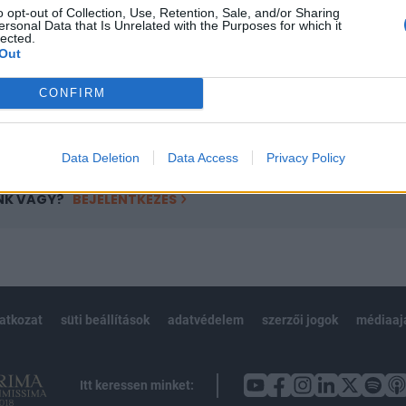
o opt-out of Collection, Use, Retention, Sale, and/or Sharing
övetkezőket tartalmazza:
ersonal Data that Is Unrelated with the Purposes for which it
lected.
 teljes cikkarchívum
Out
 BÉT elmúlt 2 év napon belüli
CONFIRM
Előfizetés
Data Deletion
Data Access
Privacy Policy
NK VAGY?
BEJELENTKEZÉS
latkozat
süti beállítások
adatvédelem
szerzői jogok
médiaaj
Itt keressen minket: