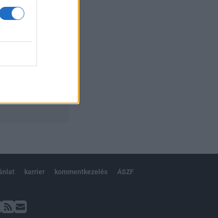
ánlat
karrier
kommentkezelés
ÁSZF