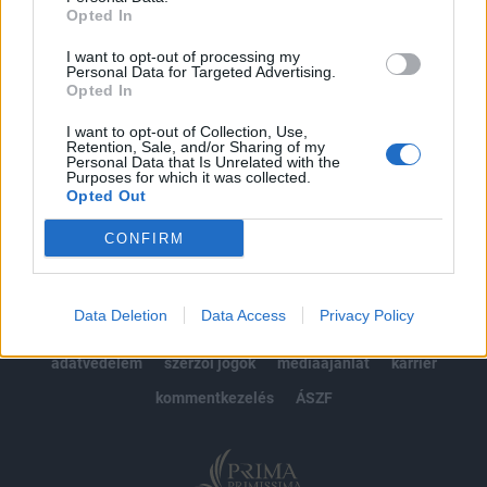
Opted In
Előfizetés
I want to opt-out of processing my
Personal Data for Targeted Advertising.
Opted In
MÁR ELŐFIZETŐNK VAGY?
BEJELENTKEZÉS
I want to opt-out of Collection, Use,
Retention, Sale, and/or Sharing of my
Personal Data that Is Unrelated with the
Purposes for which it was collected.
Opted Out
CONFIRM
© 2026 Portfolio
Data Deletion
Data Access
Privacy Policy
impresszum
jogi nyilatkozat
süti beállítások
adatvédelem
szerzői jogok
médiaajánlat
karrier
kommentkezelés
ÁSZF