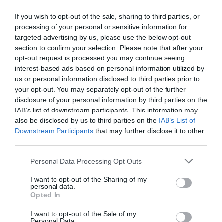
A Deutsche Bank 667.3 m euróért részvény pakettet
If you wish to opt-out of the sale, sharing to third parties, or
processing of your personal or sensitive information for
vásárolt a legnagyobb német kiadó vállalatban, az Axel-
targeted advertising by us, please use the below opt-out
Springerben. A pakettet a finanszírozási nehézségekkel
section to confirm your selection. Please note that after your
küzdő Kirch konszerntől vásárolta meg a DB, egészen
opt-out request is processed you may continue seeing
pontosan fogalmazva a pakett a Kirchnek nyújtott hitelek
interest-based ads based on personal information utilized by
fedezetéül szolgált 735 m EUR értékben. A DB ugyan
us or personal information disclosed to third parties prior to
hangoztatja, hogy semmilyen pénzügyi terhet nem jelent...
your opt-out. You may separately opt-out of the further
disclosure of your personal information by third parties on the
IAB’s list of downstream participants. This information may
KEDVES OLVASÓNK!
also be disclosed by us to third parties on the
IAB’s List of
Downstream Participants
that may further disclose it to other
A keresett cikk a portfolio.hu hírarchívumához
third parties.
tartozik, melynek olvasása előfizetéses
Personal Data Processing Opt Outs
regisztrációhoz kötött.
I want to opt-out of the Sharing of my
Az előfizetés a következőket tartalmazza:
personal data.
Portfolio.hu teljes cikkarchívum
Opted In
Kötéslisták: BÉT elmúlt 2 év napon belüli
I want to opt-out of the Sale of my
kötéslistái
Personal Data.