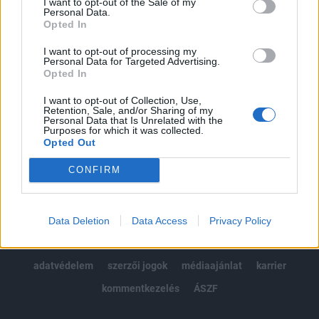
I want to opt-out of the Sale of my
Kötéslisták: BÉT elmúlt 2 év napon belüli
Personal Data.
kötéslistái
Opted In
I want to opt-out of processing my
Előfizetés
Personal Data for Targeted Advertising.
Opted In
I want to opt-out of Collection, Use,
MÁR ELŐFIZETŐNK VAGY?
BEJELENTKEZÉS
Retention, Sale, and/or Sharing of my
Personal Data that Is Unrelated with the
Purposes for which it was collected.
Opted Out
CONFIRM
© 2026 Portfolio
Data Deletion
Data Access
Privacy Policy
impresszum
jogi nyilatkozat
süti beállítások
adatvédelem
szerzői jogok
médiaajánlat
karrier
kommentkezelés
ÁSZF