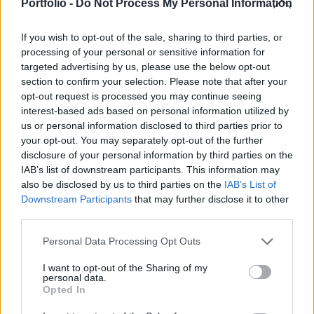
cent lett, szemben az elemzők által várt 48
Portfolio -
Do Not Process My Personal Information
centtel.
If you wish to opt-out of the sale, sharing to third parties, or
A társaság 3. negyedéves nettó eredménye 1.16 milliárd
processing of your personal or sensitive information for
dollár lett, amely jelentős növekedésnek felel meg a tavalyi
targeted advertising by us, please use the below opt-out
section to confirm your selection. Please note that after your
év hasonló időszakának 1.07 milliárdos értékéhez képest.
opt-out request is processed you may continue seeing
Az árbevétel 5.32 milliárd dollárra növekedett.A Coca-Cola
interest-based ads based on personal information utilized by
főleg Észak-Amerikában nyújtott igen jó teljesítményt, ahol
us or personal information disclosed to third parties prior to
értékesítéseit jelentősen megnövelte a vanília ízű kóla és a
your opt-out. You may separately opt-out of the further
citromos...
disclosure of your personal information by third parties on the
IAB’s list of downstream participants. This information may
also be disclosed by us to third parties on the
IAB’s List of
KEDVES OLVASÓNK!
Downstream Participants
that may further disclose it to other
third parties.
A keresett cikk a portfolio.hu hírarchívumához
tartozik, melynek olvasása előfizetéses
Personal Data Processing Opt Outs
regisztrációhoz kötött.
I want to opt-out of the Sharing of my
personal data.
Az előfizetés a következőket tartalmazza:
Opted In
Portfolio.hu teljes cikkarchívum