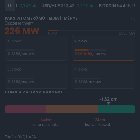
F
362,24
0,14%
USD/HUF
313,42
0,11%
BITCOIN
64 496,28
-
PAKSI ATOMERŐMŰ TELJESÍTMÉNYE
Összteljesítmény
226 MW
0 MW
2000 MW
1. blokk
2. blokk
0 MW
226 MW
/ 500 MW
/ 500 MW
3. blokk
4. blokk
0 MW
0 MW
/ 500 MW
/ 500 MW
DUNA VÍZÁLLÁSA PAKSNÁL
-132 cm
-144cm
-134cm
biztonsági határ
leállási küszöb
Forrás: OVF, HAEA