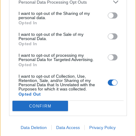
Personal Data Processing Opt Outs
I want to opt-out of the Sharing of my
KEDVES OLVASÓNK!
personal data.
Opted In
A keresett cikk a portfolio.hu hírarchívumához
tartozik, melynek olvasása előfizetéses
I want to opt-out of the Sale of my
Personal Data.
regisztrációhoz kötött.
Opted In
Az előfizetés a következőket tartalmazza:
I want to opt-out of processing my
Personal Data for Targeted Advertising.
Portfolio.hu teljes cikkarchívum
Opted In
Kötéslisták: BÉT elmúlt 2 év napon belüli
kötéslistái
I want to opt-out of Collection, Use,
Retention, Sale, and/or Sharing of my
Personal Data that Is Unrelated with the
Purposes for which it was collected.
Előfizetés
Opted Out
CONFIRM
MÁR ELŐFIZETŐNK VAGY?
BEJELENTKEZÉS
Data Deletion
Data Access
Privacy Policy