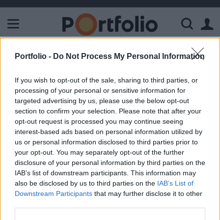
A Paksi Atomerőmű összteljesítménye 226 MW. A Duna vízállá
Portfolio -
Do Not Process My Personal Information
ELŐFIZETŐI TARTALOM
DÉMÁSZ-DÉGÁZ összefogás
If you wish to opt-out of the sale, sharing to third parties, or
processing of your personal or sensitive information for
targeted advertising by us, please use the below opt-out
Portfolio
section to confirm your selection. Please note that after your
2002. október 17. 12:33
opt-out request is processed you may continue seeing
interest-based ads based on personal information utilized by
us or personal information disclosed to third parties prior to
A DÉMÁSZ mai bejelentése szerint az áramszolgáltató 65
your opt-out. You may separately opt-out of the further
%-os, valamint a DÉGÁZ Rt. 35 %-os tulajdoni hányadával,
disclosure of your personal information by third parties on the
4 millió forint törzstőkével új gazdasági társaság
IAB’s list of downstream participants. This information may
létrehozását tervezi. Az új társaság célja, hogy a két alapító
also be disclosed by us to third parties on the
IAB’s List of
társaság közös ügyfélköréhez kapcsolódó leolvasási és
Downstream Participants
that may further disclose it to other
számla-előállítási tevékenységek közös végzésében rejlő
third parties.
üzleti lehetőségeket...