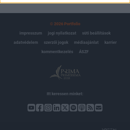
© 2026 Portfolio
impresszum
jogi nyilatkozat
süti beállítások
adatvédelem
szerzői jogok
médiaajánlat
karrier
kommentkezelés
ÁSZF
Itt keressen minket: