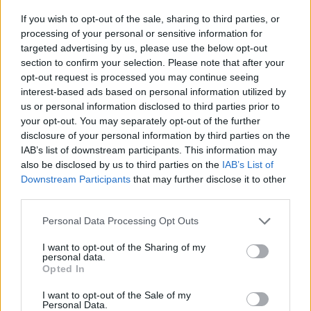
Az USA 2. legnagyobb távközlési társaságának 3.
If you wish to opt-out of the sale, sharing to third parties, or
negyedéves nettó eredménye 1.8 milliárd dollár
processing of your personal or sensitive information for
(részvényenként 53 cent) lett, amely jócskán elmarad a
targeted advertising by us, please use the below opt-out
section to confirm your selection. Please note that after your
tavalyi év hasonló időszakának 2.1 milliárdos értékétől.A
opt-out request is processed you may continue seeing
rendkívüli tételektől tisztított 51 centes EPS esetében is
interest-based ads based on personal information utilized by
hasonló volt a visszaesés, tavaly ilyenkor még 59 centről
us or personal information disclosed to third parties prior to
tudott beszámolni a cég. Az eredmény...
your opt-out. You may separately opt-out of the further
disclosure of your personal information by third parties on the
IAB’s list of downstream participants. This information may
KEDVES OLVASÓNK!
also be disclosed by us to third parties on the
IAB’s List of
Downstream Participants
that may further disclose it to other
A keresett cikk a portfolio.hu hírarchívumához
third parties.
tartozik, melynek olvasása előfizetéses
regisztrációhoz kötött.
Personal Data Processing Opt Outs
Az előfizetés a következőket tartalmazza:
I want to opt-out of the Sharing of my
personal data.
Portfolio.hu teljes cikkarchívum
Opted In
Kötéslisták: BÉT elmúlt 2 év napon belüli
I want to opt-out of the Sale of my
kötéslistái
Personal Data.