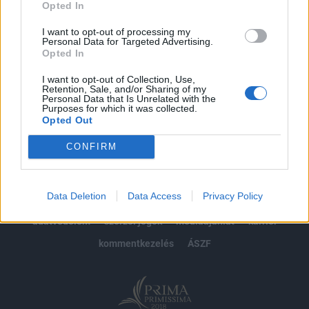
Opted In
Előfizetés
I want to opt-out of processing my
Personal Data for Targeted Advertising.
Opted In
MÁR ELŐFIZETŐNK VAGY?
BEJELENTKEZÉS
I want to opt-out of Collection, Use,
Retention, Sale, and/or Sharing of my
Personal Data that Is Unrelated with the
Purposes for which it was collected.
Opted Out
CONFIRM
© 2026 Portfolio
Data Deletion
Data Access
Privacy Policy
impresszum
jogi nyilatkozat
süti beállítások
adatvédelem
szerzői jogok
médiaajánlat
karrier
kommentkezelés
ÁSZF