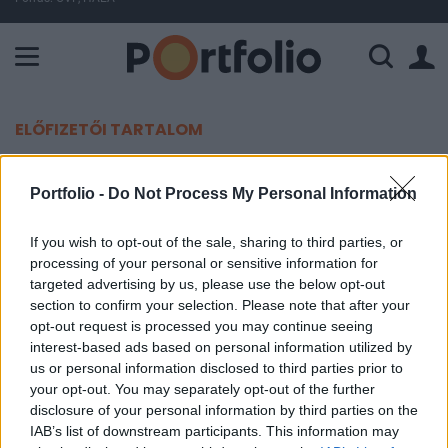
A Paksi Atomerőmű összteljesítménye 224 MW. A Duna vízállá
ELŐFIZETŐI TARTALOM
Merre indul az USA?
Portfolio -
Do Not Process My Personal Information
Portfolio
If you wish to opt-out of the sale, sharing to third parties, or
2002. december 10. 14:59
processing of your personal or sensitive information for
targeted advertising by us, please use the below opt-out
Pozitív nyitás várható a mai napon az USA-ban, a
section to confirm your selection. Please note that after your
opt-out request is processed you may continue seeing
határidős részvényindexek ugyanis növekedést
interest-based ads based on personal information utilized by
mutatnak. A Dow futures +67, a Nasdaq futures +8,
us or personal information disclosed to third parties prior to
az S&P futures pedig +3 ponton áll. A piac a 20:15-
your opt-out. You may separately opt-out of the further
ös FED kamatdöntésre vár.
disclosure of your personal information by third parties on the
IAB’s list of downstream participants. This information may