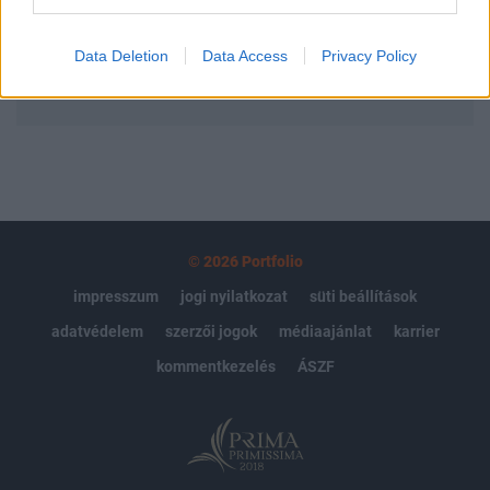
Előfizetés
Data Deletion
Data Access
Privacy Policy
MÁR ELŐFIZETŐNK VAGY?
BEJELENTKEZÉS
© 2026 Portfolio
impresszum
jogi nyilatkozat
süti beállítások
adatvédelem
szerzői jogok
médiaajánlat
karrier
kommentkezelés
ÁSZF