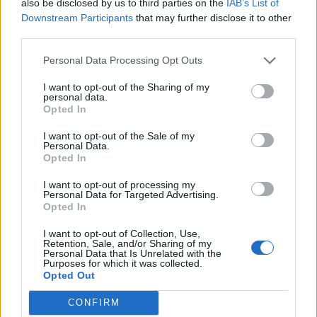
Megerősítette korábbi előrejelzését a negyedik negyedéves
also be disclosed by us to third parties on the
IAB’s List of
árbevételre vonatkozóan az internetes kiskereskedő
Downstream Participants
that may further disclose it to other
third parties.
Amazon.com vezérigazgatója, Jeff Bezos aki továbbra is
1.3 és 1.4 mrd dollár közötti bevételt remél. A cég első
Personal Data Processing Opt Outs
embere szintén fenntartja a 25%-os üzemi eredmény szint
prognózisát is. Michael Capellas a csődhelyzetben lévő
I want to opt-out of the Sharing of my
personal data.
WorldCom új vezérigazgatójának 23...
Opted In
I want to opt-out of the Sale of my
Personal Data.
KEDVES OLVASÓNK!
Opted In
A keresett cikk a portfolio.hu hírarchívumához
I want to opt-out of processing my
tartozik, melynek olvasása előfizetéses
Personal Data for Targeted Advertising.
Opted In
regisztrációhoz kötött.
I want to opt-out of Collection, Use,
Az előfizetés a következőket tartalmazza:
Retention, Sale, and/or Sharing of my
Portfolio.hu teljes cikkarchívum
Personal Data that Is Unrelated with the
Purposes for which it was collected.
Kötéslisták: BÉT elmúlt 2 év napon belüli
Opted Out
kötéslistái
CONFIRM