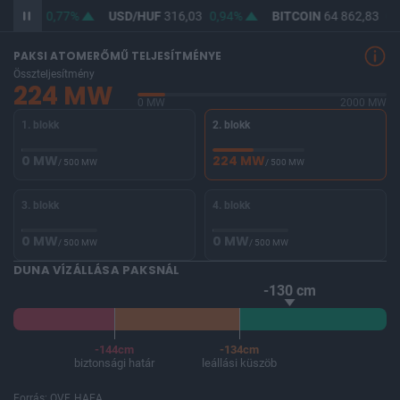
364,52
0,77%
USD/HUF
316,03
0,94%
BITCOIN
64 862,83
0,
PAKSI ATOMERŐMŰ TELJESÍTMÉNYE
Összteljesítmény
224 MW
0 MW
2000 MW
1. blokk
2. blokk
0 MW
224 MW
/ 500 MW
/ 500 MW
3. blokk
4. blokk
0 MW
0 MW
/ 500 MW
/ 500 MW
DUNA VÍZÁLLÁSA PAKSNÁL
-130 cm
-144cm
-134cm
biztonsági határ
leállási küszöb
Forrás: OVF, HAEA