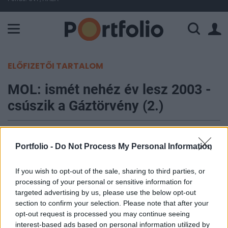
A Paksi Atomerőmű összteljesítménye 227 MW. A Duna vízállá
ELŐFIZETŐI TARTALOM
MOL: ismét nehéz év lesz 2003 -
csúszik a Gáztörvény (2.)
Portfolio
2002. december 18. 14:48
Portfolio -
Do Not Process My Personal Information
Szerdahelyi György, a Gazdasági Minisztérium
If you wish to opt-out of the sale, sharing to third parties, or
processing of your personal or sensitive information for
energetikai főosztályvezetője egy esztergomi
targeted advertising by us, please use the below opt-out
szakmai konferencián elmondta, hogy az új
section to confirm your selection. Please note that after your
gáztörvényt jövő év elején fogja megvitatni a
opt-out request is processed you may continue seeing
parlament, s életbe lépésére 2004. január 1-én
interest-based ads based on personal information utilized by