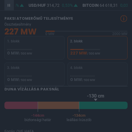
3,18
0,4%
USD/HUF
314,72
0,53%
BITCOIN
64 618,31
0,03%
PAKSI ATOMERŐMŰ TELJESÍTMÉNYE
Összteljesítmény
227 MW
0 MW
2000 MW
1. blokk
2. blokk
0 MW
227 MW
/ 500 MW
/ 500 MW
3. blokk
4. blokk
0 MW
0 MW
/ 500 MW
/ 500 MW
DUNA VÍZÁLLÁSA PAKSNÁL
-130 cm
-144cm
-134cm
biztonsági határ
leállási küszöb
Forrás: OVF, HAEA