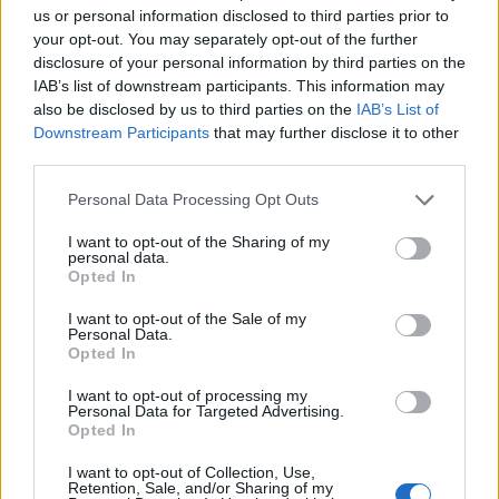
us or personal information disclosed to third parties prior to
lehet számítani. A gázárak nem emelkednek 2003
your opt-out. You may separately opt-out of the further
januárjában a kormány mai döntése alapján -
disclosure of your personal information by third parties on the
közölte az MTI. Tekintettel az olajár folyamatos
IAB’s list of downstream participants. This information may
emelkedésére, a MOL gázüzletága 2003-ban
also be disclosed by us to third parties on the
IAB’s List of
ismételten jelentős veszteségeket halmozhat fel,
Downstream Participants
that may further disclose it to other
third parties.
hacsak nem folytatódik a dollár gyengülése.
Personal Data Processing Opt Outs
Befektetői oldalról immár egyértelműsíthető, ami korábban
csupán a MOL vezetői nyilatkozatainak
I want to opt-out of the Sharing of my
personal data.
hangsúlyeltolódásaiból volt leszűrhető, hogy 2003-ban
Opted In
nem kerülhet értékesítésre a gázüzletág. A piaci alapú
árrendezés kitolása miatt a MOL gázüzletág
I want to opt-out of the Sale of my
Personal Data.
üzemeltetésében meglévő extrakockázat 2003-ban ismét
Opted In
jelen lesz. Az eredeti tervek szerint az új...
I want to opt-out of processing my
Personal Data for Targeted Advertising.
Opted In
KEDVES OLVASÓNK!
I want to opt-out of Collection, Use,
A keresett cikk a portfolio.hu hírarchívumához
Retention, Sale, and/or Sharing of my