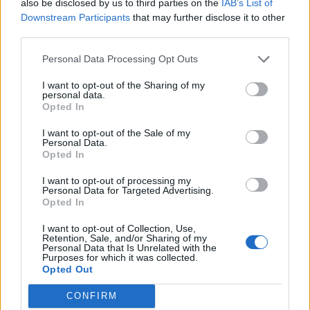
also be disclosed by us to third parties on the
IAB’s List of
gyarapodást mutat.
Downstream Participants
that may further disclose it to other
third parties.
Minimálisan 10.7%-ról 10.6%-ra csökkent a német
munkanélküliség júniusban. A csökkenés mértéke
Personal Data Processing Opt Outs
gyakorlatilag elhanyagolható, a kedvező piaci reakciót az
I want to opt-out of the Sharing of my
indokolja, hogy az elemzők a munkanélküliség
personal data.
Opted In
növekedésére számítottak és most a gazdasági élénkülés
egyik jelenként értelmezik a tényszámot. Szektorszinten a
I want to opt-out of the Sale of my
gyógyszergyártók, a pénzügyi szolgáltatók és...
Personal Data.
Opted In
I want to opt-out of processing my
KEDVES OLVASÓNK!
Personal Data for Targeted Advertising.
Opted In
A keresett cikk a portfolio.hu hírarchívumához
I want to opt-out of Collection, Use,
tartozik, melynek olvasása előfizetéses
Retention, Sale, and/or Sharing of my
regisztrációhoz kötött.
Personal Data that Is Unrelated with the
Purposes for which it was collected.
Opted Out
Az előfizetés a következőket tartalmazza:
Portfolio.hu teljes cikkarchívum
CONFIRM
Kötéslisták: BÉT elmúlt 2 év napon belüli