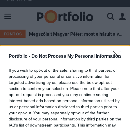
A Paksi Atomerőmű összteljesítménye 226 MW. A Duna vízállá
FONTOS
Megszólalt Magyar Péter: most elhárult a veszély, de Pakson újra pattanásig feszülhet a helyzet
ELŐFIZETŐI TARTALOM
Portfolio -
Do Not Process My Personal Information
Pihenő a kontinensen
If you wish to opt-out of the sale, sharing to third parties, or
processing of your personal or sensitive information for
targeted advertising by us, please use the below opt-out
Portfolio
section to confirm your selection. Please note that after your
2003. július 08. 12:55
opt-out request is processed you may continue seeing
interest-based ads based on personal information utilized by
A tegnapi erőteljes emelkedés után jóval
us or personal information disclosed to third parties prior to
visszafogottabb a hangulat az európai
your opt-out. You may separately opt-out of the further
disclosure of your personal information by third parties on the
részvénypiacokon, az irányadó indexek közül a
IAB’s list of downstream participants. This information may
DAX 0.1, a CAC 40 0.2, a FTSE 100 0.1%-os