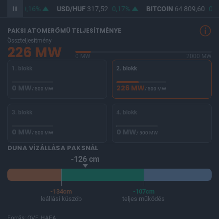
65,99
0,16%
USD/HUF
317,52
0,17%
BITCOIN
64 809,60
0,8
PAKSI ATOMERŐMŰ TELJESÍTMÉNYE
Összteljesítmény
226 MW
0 MW
2000 MW
1. blokk
2. blokk
0 MW
226 MW
/ 500 MW
/ 500 MW
3. blokk
4. blokk
0 MW
0 MW
/ 500 MW
/ 500 MW
DUNA VÍZÁLLÁSA PAKSNÁL
-126 cm
-134cm
-107cm
leállási küszöb
teljes működés
Forrás: OVF, HAEA