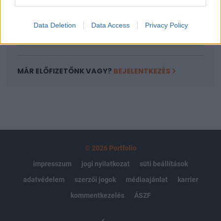
kötéslistái
Data Deletion
Data Access
Privacy Policy
Előfizetés
MÁR ELŐFIZETŐNK VAGY?
BEJELENTKEZÉS
© 2026 Portfolio
impresszum
jogi nyilatkozat
süti beállítások
adatvédelem
szerzői jogok
médiaajánlat
karrier
kommentkezelés
ÁSZF