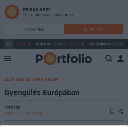
FRISSS APP!
Tény, elemzés, vélemény
MOST NEM
LETÖLTÖM
363,17
-0,61%
USD/HUF
314,20
-0,87%
BITCOIN
64 982,06
0
ELŐFIZETŐI TARTALOM
Gyengülés Európában
Portfolio
2003. július 09. 17:36