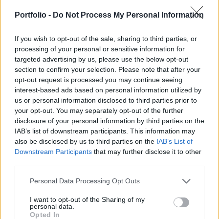
Csökkenés jellemezte a mai nap folyamán az
európai részvénypiacokat, ahol az irányadó
Portfolio -
Do Not Process My Personal Information
indexek közül a DAX 0.7, a CAC 40 1.2, a FTSE 100
0.3%-ot vesztett értékéből.
If you wish to opt-out of the sale, sharing to third parties, or
processing of your personal or sensitive information for
targeted advertising by us, please use the below opt-out
Szektorszinten egyedül a technológia mutatott emelkedést,
section to confirm your selection. Please note that after your
miközben az olajszektor és az autóipar voltak a nap
opt-out request is processed you may continue seeing
vesztesei. A nap vesztese a Logitech SA lett, a társaság
interest-based ads based on personal information utilized by
profit warningja miatt jelentősen vesztett értékéből. A dollár
us or personal information disclosed to third parties prior to
gyengülése nem kedvezett az exportőröknek, miközben a
your opt-out. You may separately opt-out of the further
technológia emelkedését alapvetően a Nokiához lehet
disclosure of your personal information by third parties on the
kötni.
IAB’s list of downstream participants. This information may
also be disclosed by us to third parties on the
IAB’s List of
Downstream Participants
that may further disclose it to other
KEDVES OLVASÓNK!
third parties.
A keresett cikk a portfolio.hu hírarchívumához
Personal Data Processing Opt Outs
tartozik, melynek olvasása előfizetéses
I want to opt-out of the Sharing of my
regisztrációhoz kötött.
personal data.
Opted In