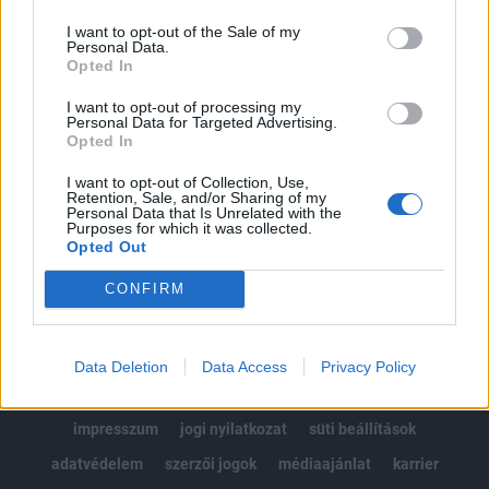
Az előfizetés a következőket tartalmazza:
I want to opt-out of the Sale of my
Portfolio.hu teljes cikkarchívum
Personal Data.
Kötéslisták: BÉT elmúlt 2 év napon belüli
Opted In
kötéslistái
I want to opt-out of processing my
Personal Data for Targeted Advertising.
Opted In
Előfizetés
I want to opt-out of Collection, Use,
Retention, Sale, and/or Sharing of my
Personal Data that Is Unrelated with the
MÁR ELŐFIZETŐNK VAGY?
BEJELENTKEZÉS
Purposes for which it was collected.
Opted Out
CONFIRM
Data Deletion
Data Access
Privacy Policy
© 2026 Portfolio
impresszum
jogi nyilatkozat
süti beállítások
adatvédelem
szerzői jogok
médiaajánlat
karrier