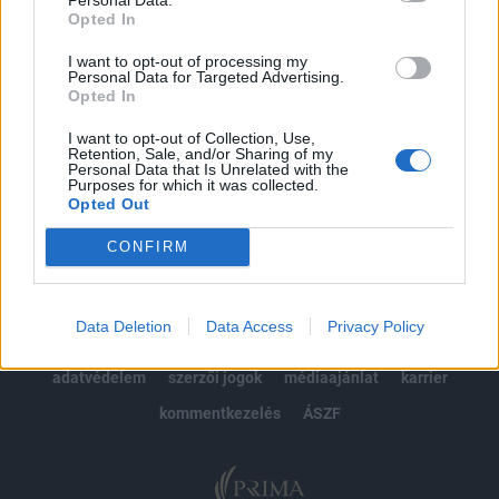
Opted In
Előfizetés
I want to opt-out of processing my
Personal Data for Targeted Advertising.
Opted In
MÁR ELŐFIZETŐNK VAGY?
BEJELENTKEZÉS
I want to opt-out of Collection, Use,
Retention, Sale, and/or Sharing of my
Personal Data that Is Unrelated with the
Purposes for which it was collected.
Opted Out
CONFIRM
© 2026 Portfolio
Data Deletion
Data Access
Privacy Policy
impresszum
jogi nyilatkozat
süti beállítások
adatvédelem
szerzői jogok
médiaajánlat
karrier
kommentkezelés
ÁSZF