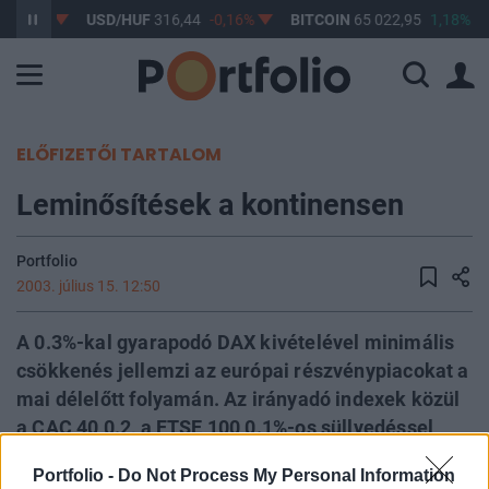
-0,15%
USD/HUF
316,44
-0,16%
BITCOIN
65 022,95
1,18%
ELŐFIZETŐI TARTALOM
Leminősítések a kontinensen
Portfolio
2003. július 15. 12:50
A 0.3%-kal gyarapodó DAX kivételével minimális
csökkenés jellemzi az európai részvénypiacokat a
mai délelőtt folyamán. Az irányadó indexek közül
a CAC 40 0.2, a FTSE 100 0.1%-os süllyedéssel
jellemezhető.
Portfolio -
Do Not Process My Personal Information