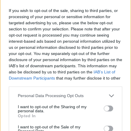
Szektorszinten a biztosítók, a bankok és a technológia
If you wish to opt-out of the sale, sharing to third parties, or
mutat erősödést, ugyanakkor az olajvállalatok, a
processing of your personal or sensitive information for
gyógyszergyártók és a kiskereskedők süllyedése a
targeted advertising by us, please use the below opt-out
legjelentősebb.A 12%-os várakozásokkal szemben
section to confirm your selection. Please note that after your
mindössze 8%-kal nőtt a legnagyobb európai ruházati
opt-out request is processed you may continue seeing
kiskereskedőnek számító Hennes&Mauritz árbevétele
interest-based ads based on personal information utilized by
júniusban, amely az egyik leglassabb ütemű bővülés az
us or personal information disclosed to third parties prior to
elmúlt háromnegyed...
your opt-out. You may separately opt-out of the further
disclosure of your personal information by third parties on the
IAB’s list of downstream participants. This information may
KEDVES OLVASÓNK!
also be disclosed by us to third parties on the
IAB’s List of
Downstream Participants
that may further disclose it to other
A keresett cikk a portfolio.hu hírarchívumához
third parties.
tartozik, melynek olvasása előfizetéses
Personal Data Processing Opt Outs
regisztrációhoz kötött.
I want to opt-out of the Sharing of my
Az előfizetés a következőket tartalmazza:
personal data.
Portfolio.hu teljes cikkarchívum
Opted In
Kötéslisták: BÉT elmúlt 2 év napon belüli
I want to opt-out of the Sale of my
kötéslistái
Personal Data.