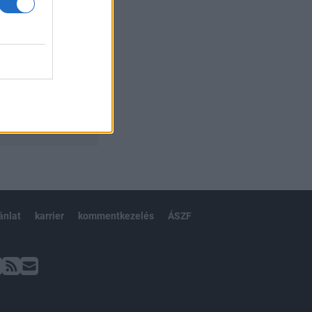
ánlat
karrier
kommentkezelés
ÁSZF