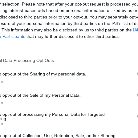
r selection. Please note that after your opt-out request is processed y
eing interest-based ads based on personal information utilized by us or
gyben elrendelt nyomozás során a Fővárosi Főügyészsé
disclosed to third parties prior to your opt-out. You may separately opt-
ató parancs elrendelését néhány órával követõen, az 
losure of your personal information by third parties on the IAB’s list of
FK Szervezett Bûnözés Elleni Igazgatósága munkatárs
. This information may also be disclosed by us to third parties on the
IA
Participants
that may further disclose it to other third parties.
 ma 19:00 órakor Bécsben elfogták Kulcsár Attilát, ak
tékű sikkasztással gyanúsít a nyomozó hatóság.
agyobb hazai pénz- és tőkepiaci botrányának egyedüli gyanúsítot
l Data Processing Opt Outs
si őrizetben. A Népszabadság mai számában írtak szerint Kulcs
r rendőrségtől kapott információk alapján fogták el és helyezté
o opt-out of the Sharing of my personal data.
k tegnap kora este. Elfogásakor Kulcsár nem tanúsított...
In
o opt-out of the Sale of my Personal Data.
ASÓNK!
In
a portfolio.hu hírarchívumához tartozik, melynek olvasása előf
to opt-out of processing my Personal Data for Targeted
ing.
ötött.
In
övetkezőket tartalmazza:
o opt-out of Collection, Use, Retention, Sale, and/or Sharing