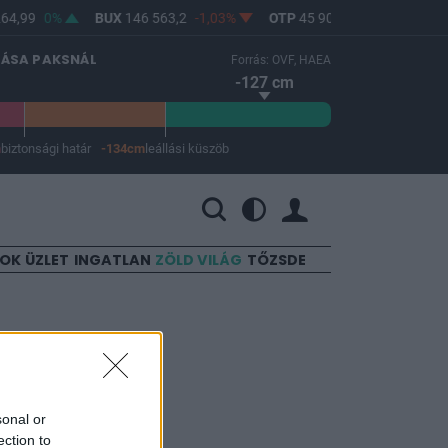
64,99
0%
BUX
146 563,2
-1,03%
OTP
45 900
-1,82%
MOL
LÁSA PAKSNÁL
Forrás: OVF, HAEA
-127 cm
m
biztonsági határ
-134cm
leállási küszöb
 a leállási küszöb -134 cm.
SOK
ÜZLET
INGATLAN
ZÖLD VILÁG
TŐZSDE
sonal or
ection to