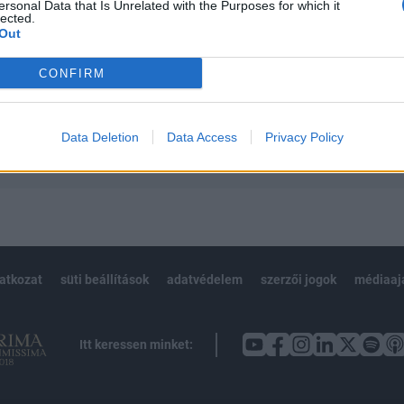
 teljes cikkarchívum
ersonal Data that Is Unrelated with the Purposes for which it
lected.
 BÉT elmúlt 2 év napon belüli
Out
CONFIRM
Előfizetés
Data Deletion
Data Access
Privacy Policy
NK VAGY?
BEJELENTKEZÉS
latkozat
süti beállítások
adatvédelem
szerzői jogok
médiaaj
Itt keressen minket: