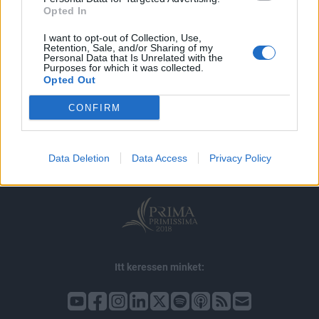
Opted In
I want to opt-out of Collection, Use,
Retention, Sale, and/or Sharing of my
Personal Data that Is Unrelated with the
Purposes for which it was collected.
Opted Out
© 2026 Portfolio
CONFIRM
impresszum
jogi nyilatkozat
süti beállítások
adatvédelem
szerzői jogok
médiaajánlat
karrier
Data Deletion
Data Access
Privacy Policy
kommentkezelés
ÁSZF
Itt keressen minket: