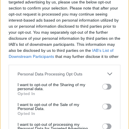
targeted advertising by us, please use the below opt-out
úgy tűnik elég is volt arra, hogy az árfolyam lokális
section to confirm your selection. Please note that after your
mélypontról indulva jelentős növekedést produkáljon....
opt-out request is processed you may continue seeing
interest-based ads based on personal information utilized by
us or personal information disclosed to third parties prior to
KEDVES OLVASÓNK!
your opt-out. You may separately opt-out of the further
disclosure of your personal information by third parties on the
A keresett cikk a portfolio.hu hírarchívumához
IAB’s list of downstream participants. This information may
tartozik, melynek olvasása előfizetéses
also be disclosed by us to third parties on the
IAB’s List of
regisztrációhoz kötött.
Downstream Participants
that may further disclose it to other
third parties.
Az előfizetés a következőket tartalmazza:
Portfolio.hu teljes cikkarchívum
Personal Data Processing Opt Outs
Kötéslisták: BÉT elmúlt 2 év napon belüli
I want to opt-out of the Sharing of my
kötéslistái
personal data.
Opted In
Előfizetés
I want to opt-out of the Sale of my
Personal Data.
Opted In
MÁR ELŐFIZETŐNK VAGY?
BEJELENTKEZÉS
I want to opt-out of processing my
Personal Data for Targeted Advertising.