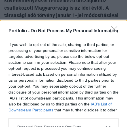
követelményekkel rendelkező országokhoz
csatlakozott Magyarország is az idei évtől. A
társasági adó törvény január 1-jei módosításával
és a szeptember 1-jén hatályba lépő PM
rendelettel a jogalkotó kötelezővé tette a
Portfolio -
Do Not Process My Personal Information
vállalkozások meghatározó részének a
dokumentáció elkészítését- figyelmeztet a
If you wish to opt-out of the sale, sharing to third parties, or
processing of your personal or sensitive information for
Deloitte. A magyar követelmények szerint az
targeted advertising by us, please use the below opt-out
alábbi információkat kell tartalmaznia a
section to confirm your selection. Please note that after your
dokumentációnak:
opt-out request is processed you may continue seeing
interest-based ads based on personal information utilized by
- a szerződő felek alapadatai (pl. név, cím, adószám), - a
us or personal information disclosed to third parties prior to
szerződés tárgya, a szerződéskötés megkötésének és
your opt-out. You may separately opt-out of the further
disclosure of your personal information by third parties on the
módosításának időpontjai, a szerződés időbeli hatálya, - a
IAB’s list of downstream participants. This information may
szerződés tárgyát képző eszköz vagy szolgáltatás
also be disclosed by us to third parties on the
IAB’s List of
jellemzői, a teljesítés módja és feltételei, - az ügylettel
Downstream Participants
that may further disclose it to other
kapcsolatban végzett tevékenységek és vállalt kockázatok,
third parties.
a felhasznált erőforrások...