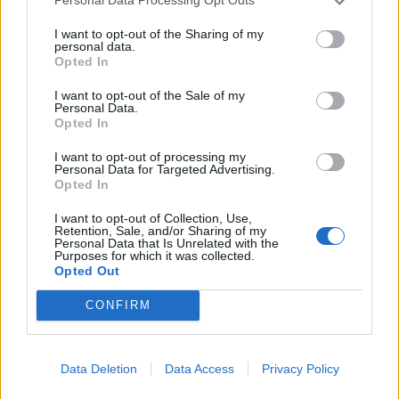
Personal Data Processing Opt Outs
KEDVES OLVASÓNK!
I want to opt-out of the Sharing of my
personal data.
Opted In
A keresett cikk a portfolio.hu hírarchívumához
tartozik, melynek olvasása előfizetéses
I want to opt-out of the Sale of my
Personal Data.
regisztrációhoz kötött.
Opted In
Az előfizetés a következőket tartalmazza:
I want to opt-out of processing my
Portfolio.hu teljes cikkarchívum
Personal Data for Targeted Advertising.
Opted In
Kötéslisták: BÉT elmúlt 2 év napon belüli
kötéslistái
I want to opt-out of Collection, Use,
Retention, Sale, and/or Sharing of my
Personal Data that Is Unrelated with the
Purposes for which it was collected.
Előfizetés
Opted Out
CONFIRM
MÁR ELŐFIZETŐNK VAGY?
BEJELENTKEZÉS
Data Deletion
Data Access
Privacy Policy