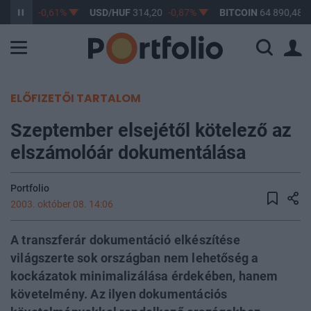
363,17
-0,61%
USD/HUF
314,20
-0,87%
BITCOIN
64 890,48
-
ELŐFIZETŐI TARTALOM
Szeptember elsejétől kötelező az
elszámolóár dokumentálása
Portfolio
2003. október 08. 14:06
A transzferár dokumentáció elkészítése
világszerte sok országban nem lehetőség a
kockázatok minimalizálása érdekében, hanem
követelmény. Az ilyen dokumentációs