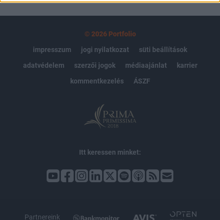
© 2026 Portfolio
impresszum
jogi nyilatkozat
süti beállítások
adatvédelem
szerzői jogok
médiaajánlat
karrier
kommentkezelés
ÁSZF
Itt keressen minket:
Partnereink