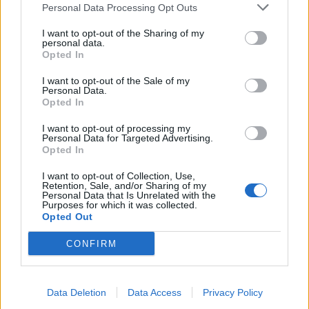
Personal Data Processing Opt Outs
I want to opt-out of the Sharing of my
KEDVES OLVASÓNK!
personal data.
Opted In
A keresett cikk a portfolio.hu hírarchívumához
I want to opt-out of the Sale of my
tartozik, melynek olvasása előfizetéses
Personal Data.
regisztrációhoz kötött.
Opted In
Az előfizetés a következőket tartalmazza:
I want to opt-out of processing my
Personal Data for Targeted Advertising.
Portfolio.hu teljes cikkarchívum
Opted In
Kötéslisták: BÉT elmúlt 2 év napon belüli
I want to opt-out of Collection, Use,
kötéslistái
Retention, Sale, and/or Sharing of my
Personal Data that Is Unrelated with the
Purposes for which it was collected.
Előfizetés
Opted Out
CONFIRM
MÁR ELŐFIZETŐNK VAGY?
BEJELENTKEZÉS
Data Deletion
Data Access
Privacy Policy