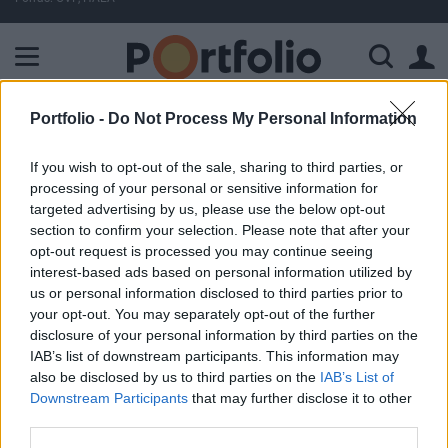
A Paksi Atomerőmű összteljesítménye 226 MW. A Duna vízállá
Portfolio -
Do Not Process My Personal Information
ELŐFIZETŐI TARTALOM
If you wish to opt-out of the sale, sharing to third parties, or
Átfogó piaci körkép (Buda-Cash)
processing of your personal or sensitive information for
targeted advertising by us, please use the below opt-out
Portfolio
section to confirm your selection. Please note that after your
2003. október 10. 08:35
opt-out request is processed you may continue seeing
interest-based ads based on personal information utilized by
us or personal information disclosed to third parties prior to
USA: OPTIMIZMUS A JÓ MUNKAERŐPIACI JELENTÉS
your opt-out. You may separately opt-out of the further
NYOMÁN  a vártnál jobb heti munkaerőpiaci jelentés
disclosure of your personal information by third parties on the
hatására fennmaradt az optimista hangulat, így a Nasdaq
IAB’s list of downstream participants. This information may
19 hónapos csúcsra jutott  a Wal-Mart, a Federated és a
also be disclosed by us to third parties on the
IAB’s List of
Sears vártnál jobb szeptemberi eladási adatai nyomán
Downstream Participants
that may further disclose it to other
nemcsak a kiskereskedelem, hanem a fogyasztáshoz
third parties.
köthető...