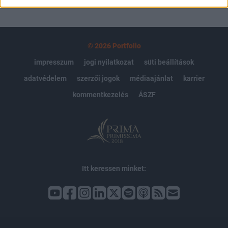
© 2026 Portfolio
impresszum
jogi nyilatkozat
süti beállítások
adatvédelem
szerzői jogok
médiaajánlat
karrier
kommentkezelés
ÁSZF
Itt keressen minket: