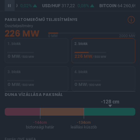
F
365,49
0,02%
USD/HUF
317,22
0,08%
BITCOIN
64 260,69
PAKSI ATOMERŐMŰ TELJESÍTMÉNYE
Összteljesítmény
226 MW
0 MW
2000 MW
1. blokk
2. blokk
0 MW
226 MW
/ 500 MW
/ 500 MW
3. blokk
4. blokk
0 MW
0 MW
/ 500 MW
/ 500 MW
DUNA VÍZÁLLÁSA PAKSNÁL
-128 cm
-144cm
-134cm
biztonsági határ
leállási küszöb
Forrás: OVF, HAEA