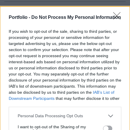
Az elmúlt hét utolsó napjainak gyengélkedése
után határozott emelkedéssel kezdték a hetet az
Portfolio -
Do Not Process My Personal Information
európai részvénypiacok, az irányadó indexek
If you wish to opt-out of the sale, sharing to third parties, or
állása alapján leginkább Frankfurtban optimisták
processing of your personal or sensitive information for
a befektetők.
targeted advertising by us, please use the below opt-out
section to confirm your selection. Please note that after your
Szektorszinten a 2.1%-kal erősödő Daimler vezetésével az
opt-out request is processed you may continue seeing
autógyártók állnak leginkább vételi nyomás alatt,
interest-based ads based on personal information utilized by
mindössze minimális gyarapodással jellemezhetőek a
us or personal information disclosed to third parties prior to
pénzügyi szolgáltatók, a Jukosz-zuhanás hatására
your opt-out. You may separately opt-out of the further
disclosure of your personal information by third parties on the
gyengélkednek az olajvállalatok.A mérlegfőösszeg alapján
IAB’s list of downstream participants. This information may
harmadik számú brit banknak számító Barclays 0.9%-os
also be disclosed by us to third parties on the
IAB’s List of
hanyatlással a délelőtt vesztese, miután a Bank...
Downstream Participants
that may further disclose it to other
third parties.
KEDVES OLVASÓNK!
Personal Data Processing Opt Outs
A keresett cikk a portfolio.hu hírarchívumához
I want to opt-out of the Sharing of my