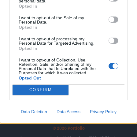
tartozik, melynek olvasása előfizetéses
personal data.
Opted In
regisztrációhoz kötött.
I want to opt-out of the Sale of my
Az előfizetés a következőket tartalmazza:
Personal Data.
Opted In
Portfolio.hu teljes cikkarchívum
Kötéslisták: BÉT elmúlt 2 év napon belüli
I want to opt-out of processing my
kötéslistái
Personal Data for Targeted Advertising.
Opted In
Előfizetés
I want to opt-out of Collection, Use,
Retention, Sale, and/or Sharing of my
Personal Data that Is Unrelated with the
Purposes for which it was collected.
Opted Out
MÁR ELŐFIZETŐNK VAGY?
BEJELENTKEZÉS
CONFIRM
Data Deletion
Data Access
Privacy Policy
© 2026 Portfolio