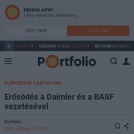
FRISSS APP!
Tény, elemzés, vélemény
MOST NEM
LETÖLTÖM
363,17
-0,61%
USD/HUF
314,20
-0,87%
BITCOIN
64 765,72
ELŐFIZETŐI TARTALOM
Erősödés a Daimler és a BASF
vezetésével
Portfolio
2003. október 27. 13:15