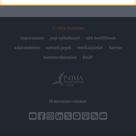
© 2026 Portfolio
impresszum
jogi nyilatkozat
süti beállítások
adatvédelem
szerzői jogok
médiaajánlat
karrier
kommentkezelés
ÁSZF
Itt keressen minket: