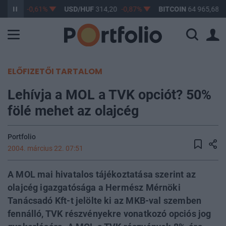
363,17
-0,61%
USD/HUF
314,20
-0,87%
BITCOIN
64 965,68
1
ELŐFIZETŐI TARTALOM
Lehívja a MOL a TVK opciót? 50%
fölé mehet az olajcég
Portfolio
2004. március 22. 07:51
A MOL mai hivatalos tájékoztatása szerint az
olajcég igazgatósága a Hermész Mérnöki
Tanácsadó Kft-t jelölte ki az MKB-val szemben
fennálló, TVK részvényekre vonatkozó opciós jog