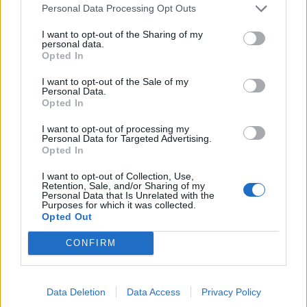
Personal Data Processing Opt Outs
I want to opt-out of the Sharing of my
KEDVES OLVASÓNK!
personal data.
Opted In
A keresett cikk a portfolio.hu hírarchívumához
I want to opt-out of the Sale of my
tartozik, melynek olvasása előfizetéses
Personal Data.
regisztrációhoz kötött.
Opted In
Az előfizetés a következőket tartalmazza:
I want to opt-out of processing my
Personal Data for Targeted Advertising.
Portfolio.hu teljes cikkarchívum
Opted In
Kötéslisták: BÉT elmúlt 2 év napon belüli
I want to opt-out of Collection, Use,
kötéslistái
Retention, Sale, and/or Sharing of my
Personal Data that Is Unrelated with the
Purposes for which it was collected.
Előfizetés
Opted Out
CONFIRM
MÁR ELŐFIZETŐNK VAGY?
BEJELENTKEZÉS
Data Deletion
Data Access
Privacy Policy