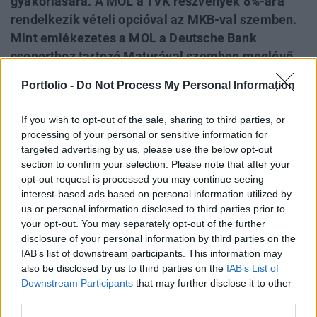
gyakorlására. A MOL a TVK részvények 8%-ára
rendelkezik vételi opcióval az MKB-val szemben.
Mint emlékezetes a MOL a Deutsche Bank
csoporthoz tartozó Maturával szemben meglévő
TVK opcióját (9.8%) tavaly ősszel lehívta.
Portfolio -
Do Not Process My Personal Information
Megítélésünk szerint, amennyiben a MOL meg
kívánná hosszabbítani az opciós szerződést, úgy
If you wish to opt-out of the sale, sharing to third parties, or
nem jelölte volna ki a leánycéget a jog
processing of your personal or sensitive information for
gyakorlására. A MOL részesedése az opció
targeted advertising by us, please use the below opt-out
section to confirm your selection. Please note that after your
gyakorlása esetén 52% fölé emelkedhet.
opt-out request is processed you may continue seeing
interest-based ads based on personal information utilized by
Mint emlékezetes a MOL 2000 őszén opciós
us or personal information disclosed to third parties prior to
szerződéseken keresztül biztosította többségi pozícióját a
your opt-out. You may separately opt-out of the further
TVK-ban. 9.8%-os pakettre a Deutsche Bank csoporthoz
disclosure of your personal information by third parties on the
tartozó Matura-val kötött szerződést, míg további 8%-ra az
IAB’s list of downstream participants. This information may
MKB-val. Mindkét opciós szerződést egyszer
also be disclosed by us to third parties on the
IAB’s List of
meghosszabbította a MOL. Az olajcég banki megítélése jó,
Downstream Participants
that may further disclose it to other
third parties.
így az opciót a MOL könnyen meghosszabbíthatná. Az
opció...