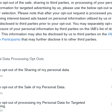
úliustól
to opt-out of the sale, sharing to third parties, or processing of your per
formation for targeted advertising by us, please use the below opt-out s
r selection. Please note that after your opt-out request is processed y
eing interest-based ads based on personal information utilized by us or
disclosed to third parties prior to your opt-out. You may separately opt-
losure of your personal information by third parties on the IAB’s list of
. This information may also be disclosed by us to third parties on the
IA
Hivatal javaslata szerint a július 1-vel induló új ársz
Participants
that may further disclose it to other third parties.
atóságilag szabályozott gázár - írja a Népszabadság.
ort költségeket figyelembe vevő árképzés vonatkozik a
sági oldalon alanyi jogon járó kompenzációval korrigál
l Data Processing Opt Outs
megítélésekor figyelembe kell venni, hogy a MOL-nál több vált
o opt-out of the Sharing of my personal data.
ztében vártnál nagyobb nyereség keletkezett az első negyedévb
In
 nyereséget el is határolt, azaz ezen összeg mint profit nem ker
ására" már számított a társaság. Fentiekkel...
o opt-out of the Sale of my Personal Data.
In
ASÓNK!
to opt-out of processing my Personal Data for Targeted
ing.
In
a portfolio.hu hírarchívumához tartozik, melynek olvasása előf