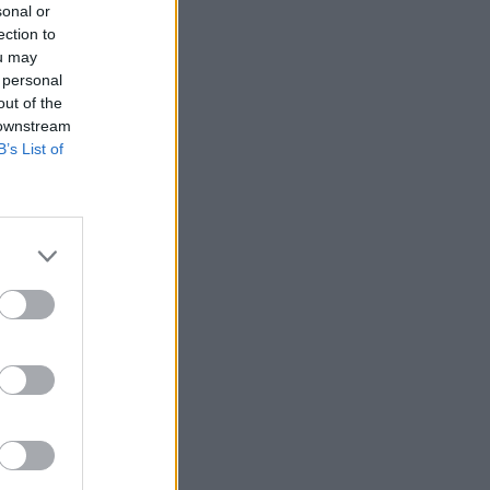
sonal or
ection to
ou may
 personal
out of the
 downstream
B’s List of
abályozási évben
 Mint ismeretes
 hatósági árakra
nak.
ozó kedvező irányú
en a gázüzletágban.
ült kimutatásra. A
izetéses