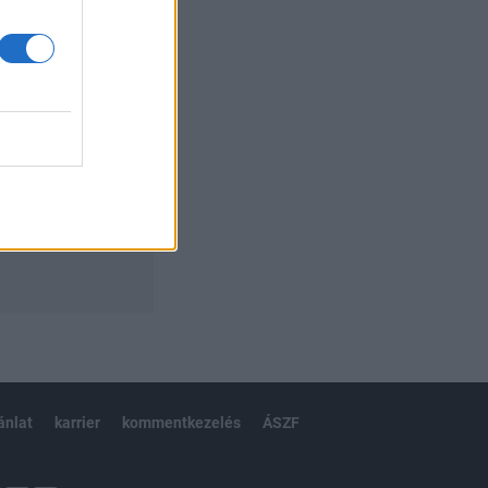
ánlat
karrier
kommentkezelés
ÁSZF