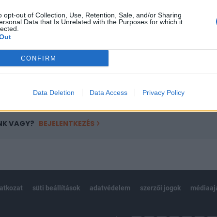
ötött.
o opt-out of Collection, Use, Retention, Sale, and/or Sharing
ersonal Data that Is Unrelated with the Purposes for which it
övetkezőket tartalmazza:
lected.
Out
 teljes cikkarchívum
 BÉT elmúlt 2 év napon belüli
CONFIRM
Előfizetés
Data Deletion
Data Access
Privacy Policy
NK VAGY?
BEJELENTKEZÉS
latkozat
süti beállítások
adatvédelem
szerzői jogok
médiaaj