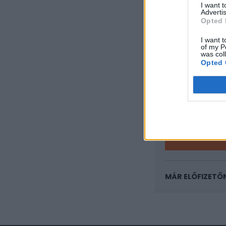
I want 
Advertis
Opted 
KEDVES OLV
I want t
A keresett cikk 
of my P
was col
regisztrációhoz k
Opted 
Az előfizetés a k
Portfolio.hu
Kötéslisták:
kötéslistái
MÁR ELŐFIZETŐ