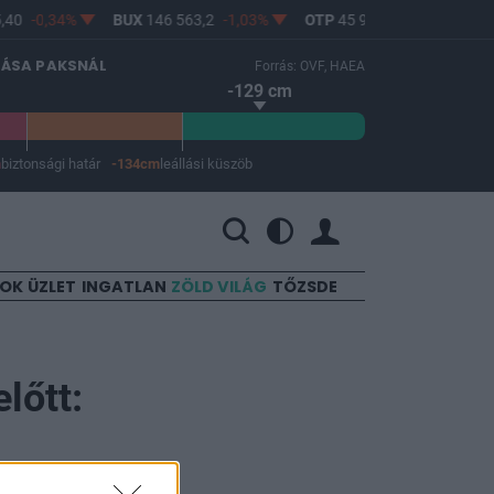
40
-0,34%
BUX
146 563,2
-1,03%
OTP
45 900
-1,82%
MO
LÁSA PAKSNÁL
Forrás: OVF, HAEA
-129 cm
m
biztonsági határ
-134cm
leállási küszöb
 a leállási küszöb -134 cm.
SOK
ÜZLET
INGATLAN
ZÖLD VILÁG
TŐZSDE
lőtt: