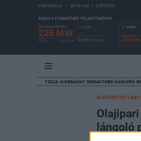
|
|
EUR
KONFERENCIA
ÁRFOLYAM
ELŐFIZETÉS
PAKSI ATOMERŐMŰ TELJESÍTMÉNYE
Összteljesítmény
1. blokk
2. blokk
225 MW
0 MW
225 MW
/ 500 MW
0 MW
2000 MW
A Paksi Atomerőmű összteljesítménye 225 MW. 
TISZA-KORMÁNY
SIGNATURE
HÁBORÚ
B
ELŐFIZETŐI TAR
Olajipar
lángoló 