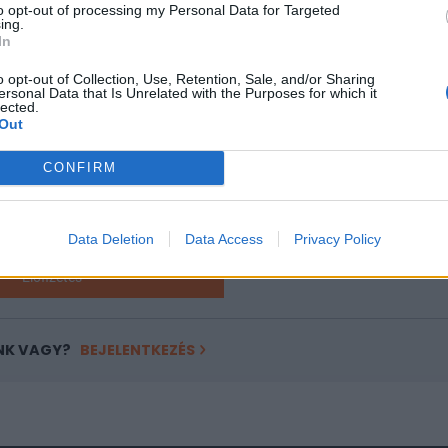
to opt-out of processing my Personal Data for Targeted
ing.
In
ASÓNK!
o opt-out of Collection, Use, Retention, Sale, and/or Sharing
a portfolio.hu hírarchívumához tartozik, melynek olvasása előf
ersonal Data that Is Unrelated with the Purposes for which it
lected.
ötött.
Out
övetkezőket tartalmazza:
CONFIRM
 teljes cikkarchívum
 BÉT elmúlt 2 év napon belüli
Data Deletion
Data Access
Privacy Policy
Előfizetés
NK VAGY?
BEJELENTKEZÉS