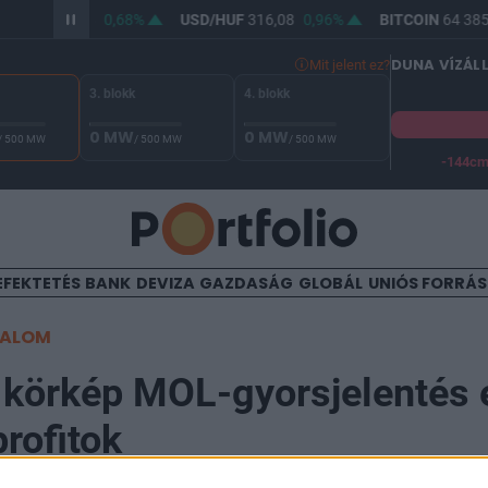
/HUF
364,18
0,68%
USD/HUF
316,08
0,96%
BITCOIN
64 385,
DUNA VÍZÁL
Mit jelent ez?
3. blokk
4. blokk
0 MW
0 MW
/ 500 MW
/ 500 MW
/ 500 MW
-144c
A Duna vízállása Paksnál -129 cm. A biztonsági határ -144 cm,
EFEKTETÉS
BANK
DEVIZA
GAZDASÁG
GLOBÁL
UNIÓS FORRÁ
TALOM
i körkép MOL-gyorsjelentés e
profitok