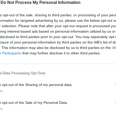
-
Do Not Process My Personal Information
8:30
to opt-out of the sale, sharing to third parties, or processing of your per
formation for targeted advertising by us, please use the below opt-out s
ulság nélküli áttekinteni a nagy nemzetközi olajvállal
r selection. Please note that after your opt-out request is processed y
jelentéseit. Egyértelműen kirajzolódik a dinamikusa
eing interest-based ads based on personal information utilized by us or
vetkező tényezőknek köszönhetően: 1., tartósan magas o
disclosed to third parties prior to your opt-out. You may separately opt-
losure of your personal information by third parties on the IAB’s list of
tlag feletti szintről a finomítói marginok a várakozás
. This information may also be disclosed by us to third parties on the
IA
k, hanem további megugrást mutattak a második negy
Participants
that may further disclose it to other third parties.
végre érzékelhetően pozitív elmozdulás van a vegyipa
 nem meglepő, hogy az olajcégek EPS előrejelzései az
yamatos emelkedést mutattak, ez azonban csak mérsé
l Data Processing Opt Outs
n. Írásunkban röviden érintjük, hogy milyen mértékben 
jzolódó trendet a MOL-ra.
o opt-out of the Sharing of my personal data.
In
iparági környezet. Az alábbi táblázatban divizionális bontásban 
teljesítményt értek el a második negyedévben. A gázüzletágat
o opt-out of the Sale of my Personal Data.
anis az eltérő tevékenység és szabályozási környezet miatt mini
In
jelentősége a MOL összehasonlítás szempontjából.A...