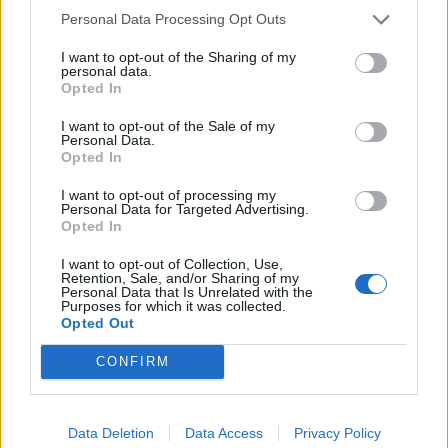
motivációs rendszer, amely eddig...
Personal Data Processing Opt Outs
I want to opt-out of the Sharing of my
personal data.
KEDVES OLVASÓNK!
Opted In
A keresett cikk a portfolio.hu hírarchívumához
I want to opt-out of the Sale of my
tartozik, melynek olvasása előfizetéses
Personal Data.
Opted In
regisztrációhoz kötött.
I want to opt-out of processing my
Az előfizetés a következőket tartalmazza:
Personal Data for Targeted Advertising.
Portfolio.hu teljes cikkarchívum
Opted In
Kötéslisták: BÉT elmúlt 2 év napon belüli
I want to opt-out of Collection, Use,
kötéslistái
Retention, Sale, and/or Sharing of my
Personal Data that Is Unrelated with the
Purposes for which it was collected.
Opted Out
Előfizetés
CONFIRM
MÁR ELŐFIZETŐNK VAGY?
BEJELENTKEZÉS
Data Deletion
Data Access
Privacy Policy