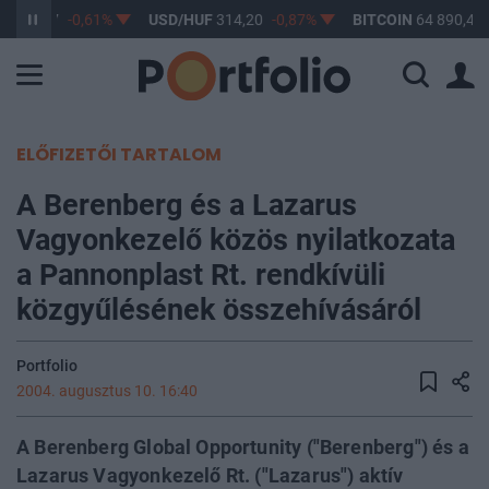
F
363,17
-0,61%
USD/HUF
314,20
-0,87%
BITCOIN
64 890,48
ELŐFIZETŐI TARTALOM
A Berenberg és a Lazarus
Vagyonkezelő közös nyilatkozata
a Pannonplast Rt. rendkívüli
közgyűlésének összehívásáról
Portfolio
2004. augusztus 10. 16:40
A Berenberg Global Opportunity ("Berenberg") és a
Lazarus Vagyonkezelő Rt. ("Lazarus") aktív