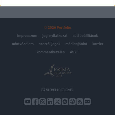
© 2026 Portfolio
impresszum
jogi nyilatkozat
süti beállítások
adatvédelem
szerzői jogok
médiaajánlat
karrier
kommentkezelés
ÁSZF
Itt keressen minket: