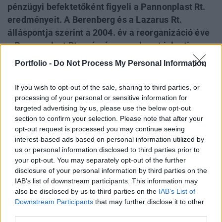
pénzügyi befektetőként figyeli a Pannonplast Rt.
eredményeit. A Berenberg és a Lazarus Rt.
álláspontja szerint a 2004. év a reorganizáció éve
a Pannonplast Rt. számára, amely azt jelenti a
részvényesek számára, hogy most kell
Portfolio -
Do Not Process My Personal Information
megalapozni a Pannonplast Rt. jövőben már stabil,
nyereséges, növekedési lehetőségeket mutató
If you wish to opt-out of the sale, sharing to third parties, or
működését- áll a két társaság közös
processing of your personal or sensitive information for
targeted advertising by us, please use the below opt-out
közleményében. A két befektető a Pannonplast
section to confirm your selection. Please note that after your
részvényeinek több mint 10%-át birtokolva hívott
opt-out request is processed you may continue seeing
össze rendkívüli közgyűlést.
interest-based ads based on personal information utilized by
us or personal information disclosed to third parties prior to
A fenti reorganizáció az alábbi fontosabb kihívásokkal jár
your opt-out. You may separately opt-out of the further
a Társaság életében: A márciusban meghirdetett stratégia
disclosure of your personal information by third parties on the
milyen mértékben volt pontos és előkészített; A műszaki
IAB’s list of downstream participants. This information may
also be disclosed by us to third parties on the
IAB’s List of
műanyaggyártásban lehet-e nyereségesen működni; A
Downstream Participants
that may further disclose it to other
társaság további piacokat/ nyereséges projekteket meg
third parties.
tud-e szerezni/ szerzett-e rövid időn belül; Jó-e a