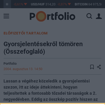
F
363,17
-0,61%
USD/HUF
314,20
-0,87%
BITCOIN
64 975,58
ELŐFIZETŐI TARTALOM
Gyorsjelentésekről tömören
(Összefoglaló)
Portfolio
2004. augusztus 13. 14:50
Lassan a végéhez közeledik a gyorsjelentési
szezon, itt az ideje áttekinteni, hogyan
teljesítettek a fontosabb tőzsdei társaságok a 2.
negyedévben. Eddig az összkép pozitív hiszen az