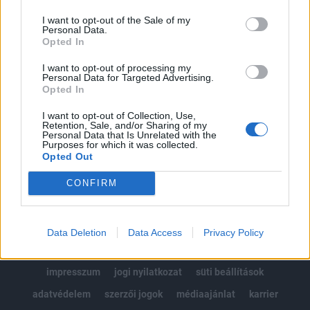
Az előfizetés a következőket tartalmazza:
I want to opt-out of the Sale of my
Portfolio.hu teljes cikkarchívum
Personal Data.
Kötéslisták: BÉT elmúlt 2 év napon belüli
Opted In
kötéslistái
I want to opt-out of processing my
Personal Data for Targeted Advertising.
Opted In
Előfizetés
I want to opt-out of Collection, Use,
Retention, Sale, and/or Sharing of my
Personal Data that Is Unrelated with the
MÁR ELŐFIZETŐNK VAGY?
BEJELENTKEZÉS
Purposes for which it was collected.
Opted Out
CONFIRM
Data Deletion
Data Access
Privacy Policy
© 2026 Portfolio
impresszum
jogi nyilatkozat
süti beállítások
adatvédelem
szerzői jogok
médiaajánlat
karrier