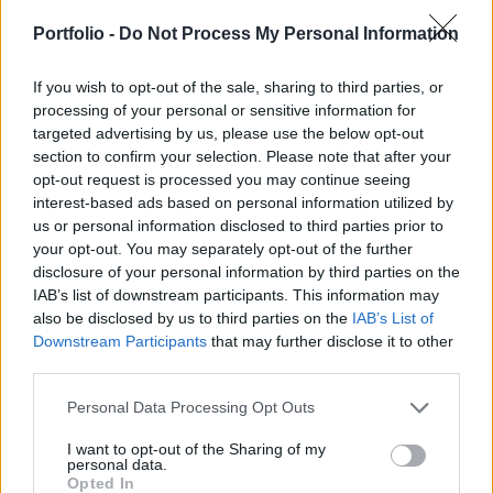
eddig eredményéről számot adó 6 legfontosabb
papír (MOL, OTP, Matáv, Richter, Egis, FHB)
Portfolio -
Do Not Process My Personal Information
egyaránt kiváló gyorsjelentést tett közzé. Nem
véletlen, hogy a BUX ismét csúcsa közelében van.
If you wish to opt-out of the sale, sharing to third parties, or
processing of your personal or sensitive information for
targeted advertising by us, please use the below opt-out
Vezető papírok. Molhatékonyságnövekedés a külföldi
section to confirm your selection. Please note that after your
befektetések növekvő hozzájárulása a profithoz kiváló
opt-out request is processed you may continue seeing
gazdálkodási környezet igen erőteljes cash-flow a vártnál
interest-based ads based on personal information utilized by
gyengébb pénzügyi sor Negyedéves eredmény
us or personal information disclosed to third parties prior to
Menedzsment tájékoztató Menedzsment tájékoztató 2.
your opt-out. You may separately opt-out of the further
Matáva vártnál ugyan jobb, de yoy visszaeső árbevétel
disclosure of your personal information by third parties on the
gyenge teljesítményt nyújtó...
IAB’s list of downstream participants. This information may
also be disclosed by us to third parties on the
IAB’s List of
Downstream Participants
that may further disclose it to other
KEDVES OLVASÓNK!
third parties.
A keresett cikk a portfolio.hu hírarchívumához
Personal Data Processing Opt Outs
tartozik, melynek olvasása előfizetéses
I want to opt-out of the Sharing of my
regisztrációhoz kötött.
personal data.
Opted In