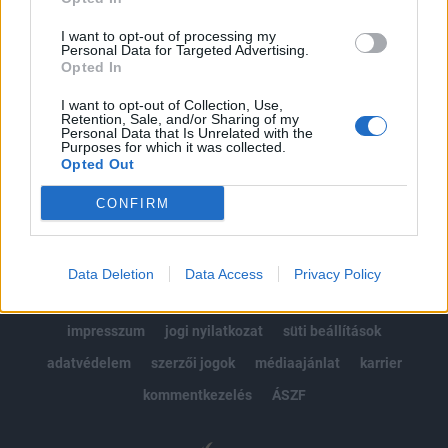
kötéslistái
I want to opt-out of processing my
Personal Data for Targeted Advertising.
Opted In
Előfizetés
I want to opt-out of Collection, Use,
Retention, Sale, and/or Sharing of my
Personal Data that Is Unrelated with the
MÁR ELŐFIZETŐNK VAGY?
BEJELENTKEZÉS
Purposes for which it was collected.
Opted Out
CONFIRM
Data Deletion
Data Access
Privacy Policy
© 2026 Portfolio
impresszum
jogi nyilatkozat
süti beállítások
adatvédelem
szerzői jogok
médiaajánlat
karrier
kommentkezelés
ÁSZF