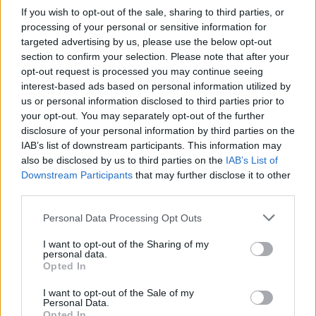
2004. október 15. 08:30
If you wish to opt-out of the sale, sharing to third parties, or
processing of your personal or sensitive information for
targeted advertising by us, please use the below opt-out
USA: NAGYOBB ESÉS AZ OLAJ ÉS VÁLLALATI HÍREK
section to confirm your selection. Please note that after your
MIATT - a fontosabb részvényindexek határozott eséssel
opt-out request is processed you may continue seeing
zárták az átlagosnál jóval nagyobb forgalmú napot az
interest-based ads based on personal information utilized by
USA-ban - a számos negatív tényező közül kiemelhető a
us or personal information disclosed to third parties prior to
kőolaj árának újabb csúcsa, a vártnál gyengébb
your opt-out. You may separately opt-out of the further
makroadatok (heti kérelmek, külkereskedelmi hiány),
disclosure of your personal information by third parties on the
valamint néhány gyenge negyedéves jelentés ...
IAB’s list of downstream participants. This information may
also be disclosed by us to third parties on the
IAB’s List of
Downstream Participants
that may further disclose it to other
KEDVES OLVASÓNK!
third parties.
A keresett cikk a portfolio.hu hírarchívumához
Personal Data Processing Opt Outs
tartozik, melynek olvasása előfizetéses
I want to opt-out of the Sharing of my
regisztrációhoz kötött.
personal data.
Opted In
Az előfizetés a következőket tartalmazza:
I want to opt-out of the Sale of my
Portfolio.hu teljes cikkarchívum
Personal Data.
Kötéslisták: BÉT elmúlt 2 év napon belüli
Opted In