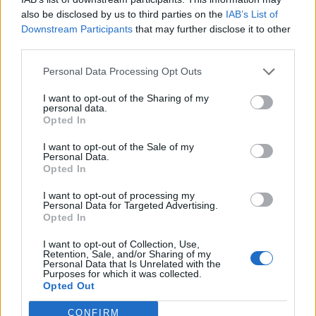
also be disclosed by us to third parties on the
IAB’s List of
A hangulatot a gyenge amerikai nyitás sem segítette,
Downstream Participants
that may further disclose it to other
elemzők szerint a befektetők csalódottak, hogy a legtöbb
third parties.
társaság a már csökkentett várakozásoknak sem tud
Personal Data Processing Opt Outs
megfelelni.A figyelem ezúttal a médiára irányult, mely
szektor elvette a biztosítóktól a legnagyobb vesztes címet.
I want to opt-out of the Sharing of my
A legnagyobb német kereskedelmi tévé társaság, a
personal data.
Opted In
ProSiebenSat1 papírjai 5.6%-ot veszítettek értékükből...
I want to opt-out of the Sale of my
Personal Data.
Opted In
KEDVES OLVASÓNK!
I want to opt-out of processing my
A keresett cikk a portfolio.hu hírarchívumához
Personal Data for Targeted Advertising.
tartozik, melynek olvasása előfizetéses
Opted In
regisztrációhoz kötött.
I want to opt-out of Collection, Use,
Retention, Sale, and/or Sharing of my
Az előfizetés a következőket tartalmazza:
Personal Data that Is Unrelated with the
Purposes for which it was collected.
Portfolio.hu teljes cikkarchívum
Opted Out
Kötéslisták: BÉT elmúlt 2 év napon belüli
kötéslistái
CONFIRM