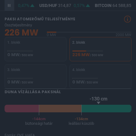
F
363,42
0,47%
USD/HUF
314,87
0,57%
BITCOIN
64 588,85
-
PAKSI ATOMERŐMŰ TELJESÍTMÉNYE
Összteljesítmény
226 MW
0 MW
2000 MW
1. blokk
2. blokk
0 MW
226 MW
/ 500 MW
/ 500 MW
3. blokk
4. blokk
0 MW
0 MW
/ 500 MW
/ 500 MW
DUNA VÍZÁLLÁSA PAKSNÁL
-130 cm
-144cm
-134cm
biztonsági határ
leállási küszöb
Forrás: OVF, HAEA