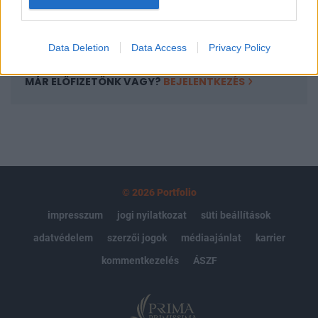
Előfizetés
Data Deletion
Data Access
Privacy Policy
MÁR ELŐFIZETŐNK VAGY?
BEJELENTKEZÉS
© 2026 Portfolio
impresszum
jogi nyilatkozat
süti beállítások
adatvédelem
szerzői jogok
médiaajánlat
karrier
kommentkezelés
ÁSZF