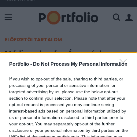
A Paksi Atomerőmű összteljesítménye 226 MW. A Duna vízállá
ELŐFIZETŐI TARTALOM
Média-zuhanás - Írországban
vásárol a Biogen?
Portfolio -
Do Not Process My Personal Information
If you wish to opt-out of the sale, sharing to third parties, or
Portfolio
processing of your personal or sensitive information for
2004. október 18. 16:36
targeted advertising by us, please use the below opt-out
section to confirm your selection. Please note that after your
Az első "félidőhöz" képest erősödtek Európa
opt-out request is processed you may continue seeing
vezető részvénypiacai, az indexek így vegyes
interest-based ads based on personal information utilized by
us or personal information disclosed to third parties prior to
képet mutatnak. A DAX és a CAC 40 egyaránt
your opt-out. You may separately opt-out of the further
0.2%-os mínuszban, a FTSE 100 pedig 0.1%-os
disclosure of your personal information by third parties on the
pluszban tartózkodik.
IAB’s list of downstream participants. This information may