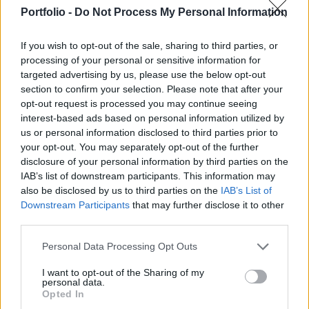
árfolyama elszakadt - nagy forgalommal karöltve.
Portfolio -
Do Not Process My Personal Information
Alábbi írásunkban a gap-ek legfontosabb típusait
és tulajdonságait mutatjuk be, és felvázoljuk
If you wish to opt-out of the sale, sharing to third parties, or
processing of your personal or sensitive information for
azokat a megközelítéseket, melyek ezek
targeted advertising by us, please use the below opt-out
kihasználására irányulnak.
section to confirm your selection. Please note that after your
opt-out request is processed you may continue seeing
A pénteki MOL gap. Gap-ről, azaz résről (másnéven
interest-based ads based on personal information utilized by
szakadásról) abban az esetben beszélhetünk, ha az
us or personal information disclosed to third parties prior to
árfolyam grafikonon olyan helyzet alakul ki, hogy az chart
your opt-out. You may separately opt-out of the further
folytonossága megtörik, az emelkedés, vagy csökkenés
disclosure of your personal information by third parties on the
megszakad. Erre láthattunk példát múlt hét pénteken a
IAB’s list of downstream participants. This information may
also be disclosed by us to third parties on the
IAB’s List of
MOL árfolyamának esetében is, ami egy igen pozitív hírnek
Downstream Participants
that may further disclose it to other
volt köszönhető.
third parties.
Personal Data Processing Opt Outs
KEDVES OLVASÓNK!
I want to opt-out of the Sharing of my
A keresett cikk a portfolio.hu hírarchívumához
personal data.
Opted In
tartozik, melynek olvasása előfizetéses