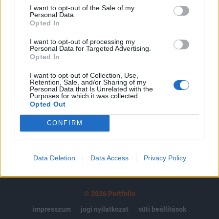
regisztrációhoz kötött.
I want to opt-out of the Sale of my
Personal Data.
Az előfizetés a következőket tartalmazza:
Opted In
Portfolio.hu teljes cikkarchívum
I want to opt-out of processing my
Kötéslisták: BÉT elmúlt 2 év napon belüli
Personal Data for Targeted Advertising.
Opted In
kötéslistái
I want to opt-out of Collection, Use,
Előfizetés
Retention, Sale, and/or Sharing of my
Personal Data that Is Unrelated with the
Purposes for which it was collected.
Opted Out
MÁR ELŐFIZETŐNK VAGY?
BEJELENTKEZÉS
CONFIRM
Data Deletion
Data Access
Privacy Policy
© 2026 Portfolio
impresszum
jogi nyilatkozat
süti beállítások