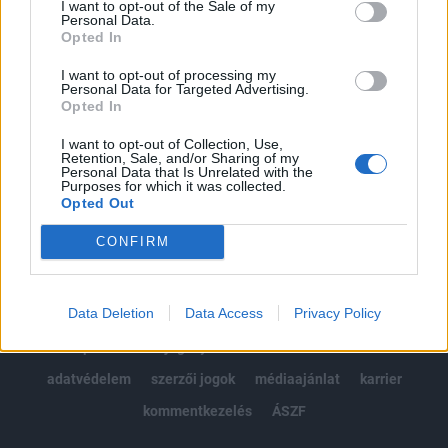
I want to opt-out of the Sale of my
Kötéslisták: BÉT elmúlt 2 év napon belüli
Personal Data.
kötéslistái
Opted In
I want to opt-out of processing my
Előfizetés
Personal Data for Targeted Advertising.
Opted In
I want to opt-out of Collection, Use,
MÁR ELŐFIZETŐNK VAGY?
BEJELENTKEZÉS
Retention, Sale, and/or Sharing of my
Personal Data that Is Unrelated with the
Purposes for which it was collected.
Opted Out
CONFIRM
Data Deletion
Data Access
Privacy Policy
© 2026 Portfolio
impresszum
jogi nyilatkozat
süti beállítások
adatvédelem
szerzői jogok
médiaajánlat
karrier
kommentkezelés
ÁSZF