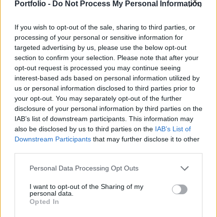
területén - nyilatkozta a cég vezérigazgatója,
Portfolio -
Do Not Process My Personal Information
Balázs Csaba a BBJ-nek.
If you wish to opt-out of the sale, sharing to third parties, or
A cégvezető elmondta azt is, hogy az idei évben 1 mrd Ft-
processing of your personal or sensitive information for
targeted advertising by us, please use the below opt-out
os árbevételt tervez a társaság, ami kiemelkedő második
section to confirm your selection. Please note that after your
félévet jelent, tekintve hogy az első 6 hónapban a cég 130
opt-out request is processed you may continue seeing
milliós bevételt ért el. Nem szabad azonban elfeledkezni a
interest-based ads based on personal information utilized by
cég elmúlt időszakban tető alá hozott akvizícióiról sem,
us or personal information disclosed to third parties prior to
mindazonáltal ezek mellett is igen jelentősnek hangzik az 1
your opt-out. You may separately opt-out of the further
mrd Ft-os bevétel...
disclosure of your personal information by third parties on the
IAB’s list of downstream participants. This information may
also be disclosed by us to third parties on the
IAB’s List of
KEDVES OLVASÓNK!
Downstream Participants
that may further disclose it to other
third parties.
A keresett cikk a portfolio.hu hírarchívumához
tartozik, melynek olvasása előfizetéses
Personal Data Processing Opt Outs
regisztrációhoz kötött.
I want to opt-out of the Sharing of my
personal data.
Az előfizetés a következőket tartalmazza:
Opted In
Portfolio.hu teljes cikkarchívum