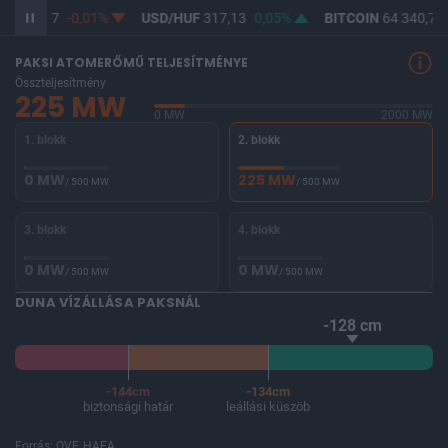
UF
365,37
-0,01%
USD/HUF
317,13
0,05%
BITCOIN
64 340,74
PAKSI ATOMERŐMŰ TELJESÍTMÉNYE
Összteljesítmény
225 MW
0 MW
2000 MW
1. blokk
2. blokk
0 MW
225 MW
/ 500 MW
/ 500 MW
3. blokk
4. blokk
0 MW
0 MW
/ 500 MW
/ 500 MW
DUNA VÍZÁLLÁSA PAKSNÁL
-128 cm
-144cm
-134cm
biztonsági határ
leállási küszöb
Forrás: OVF, HAEA