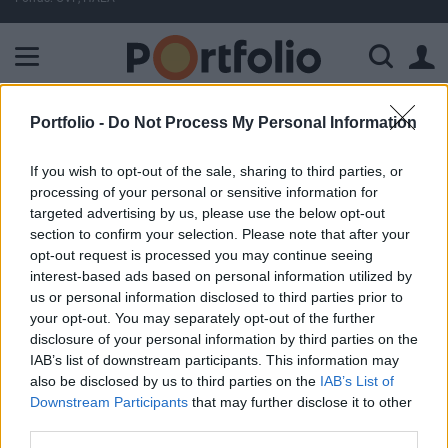
A Paksi Atomerőmű összteljesítménye 225 MW. A Duna vízállá
Portfolio -
Do Not Process My Personal Information
ELŐFIZETŐI TARTALOM
Nyitás után robbant a Graphi
If you wish to opt-out of the sale, sharing to third parties, or
processing of your personal or sensitive information for
árfolyama
targeted advertising by us, please use the below opt-out
section to confirm your selection. Please note that after your
opt-out request is processed you may continue seeing
Portfolio
interest-based ads based on personal information utilized by
2005. február 03. 09:22
us or personal information disclosed to third parties prior to
your opt-out. You may separately opt-out of the further
Kiugróan magas, közel 80 millió Ft-os forgalom mellett
disclosure of your personal information by third parties on the
percek alatt 5% feletti mértékben 1,550 Ft-ig száguldott a
IAB’s list of downstream participants. This information may
Graphisoft részvényeinek árfolyama a nyitás utáni
also be disclosed by us to third parties on the
IAB’s List of
Downstream Participants
that may further disclose it to other
percekben. GRAPHIReal-time árfolyamInformációs
third parties.
panelAdatletöltés GRAPHIReal-time árfolyamInformációs