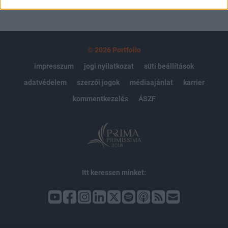
© 2026 Portfolio
impresszum
jogi nyilatkozat
süti beállítások
adatvédelem
szerzői jogok
médiaajánlat
karrier
kommentkezelés
ÁSZF
Itt keressen minket: