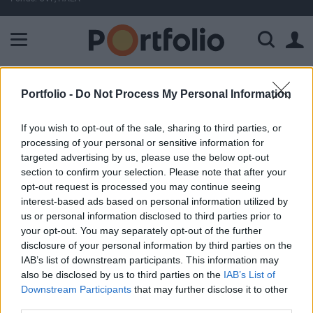
A Paksi Atomerőmű összteljesítménye 224 MW. A Duna vízállá
ELŐFIZETŐI TARTALOM
Portfolio -
Do Not Process My Personal Information
Sanader a MOL esélyeiről
If you wish to opt-out of the sale, sharing to third parties, or
Horvátországban
processing of your personal or sensitive information for
targeted advertising by us, please use the below opt-out
section to confirm your selection. Please note that after your
Portfolio
opt-out request is processed you may continue seeing
2005. február 08. 12:57
interest-based ads based on personal information utilized by
us or personal information disclosed to third parties prior to
your opt-out. You may separately opt-out of the further
A horvát kormány 2005 első felében jóváhagyja az INA
disclosure of your personal information by third parties on the
privatizációs stratégiáját, a tranzakció pedig még idén
IAB’s list of downstream participants. This information may
lezárulhat - jelentette ki a Reuters tudósítása szerint Ivo
also be disclosed by us to third parties on the
IAB’s List of
Sanader horvát miniszterelnök azt követően, hogy
Downstream Participants
that may further disclose it to other
Budapesten találkozott Gyurcsány Ferenccel. Arra ezúttal
third parties.