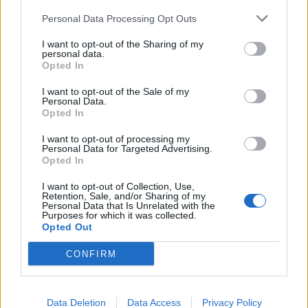
sem derült fény, hogy milyen preferenciák mellett zajlik
Personal Data Processing Opt Outs
majd a magánosítási eljárás, amelynek...
I want to opt-out of the Sharing of my
personal data.
KEDVES OLVASÓNK!
Opted In
A keresett cikk a portfolio.hu hírarchívumához
I want to opt-out of the Sale of my
Personal Data.
tartozik, melynek olvasása előfizetéses
Opted In
regisztrációhoz kötött.
I want to opt-out of processing my
Az előfizetés a következőket tartalmazza:
Personal Data for Targeted Advertising.
Opted In
Portfolio.hu teljes cikkarchívum
Kötéslisták: BÉT elmúlt 2 év napon belüli
I want to opt-out of Collection, Use,
Retention, Sale, and/or Sharing of my
kötéslistái
Personal Data that Is Unrelated with the
Purposes for which it was collected.
Opted Out
Előfizetés
CONFIRM
MÁR ELŐFIZETŐNK VAGY?
BEJELENTKEZÉS
Data Deletion
Data Access
Privacy Policy