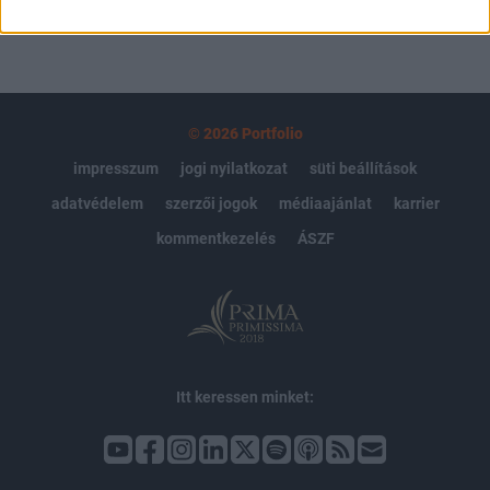
© 2026 Portfolio
impresszum
jogi nyilatkozat
süti beállítások
adatvédelem
szerzői jogok
médiaajánlat
karrier
kommentkezelés
ÁSZF
Itt keressen minket: