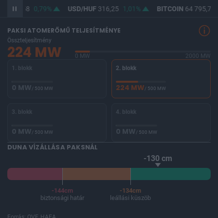
UF
364,58
0,79%
USD/HUF
316,25
1,01%
BITCOIN
64 795,78
PAKSI ATOMERŐMŰ TELJESÍTMÉNYE
Összteljesítmény
224 MW
0 MW
2000 MW
1. blokk
2. blokk
0 MW
224 MW
/ 500 MW
/ 500 MW
3. blokk
4. blokk
0 MW
0 MW
/ 500 MW
/ 500 MW
DUNA VÍZÁLLÁSA PAKSNÁL
-130 cm
-144cm
-134cm
biztonsági határ
leállási küszöb
Forrás: OVF, HAEA