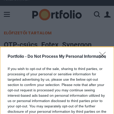
A Paksi Atomerőmű összteljesítménye 226 MW. A Duna vízállá
ELŐFIZETŐI TARTALOM
OTP-csúcs, Fotex, Synergon
szárnyalás
Portfolio -
Do Not Process My Personal Information
Portfolio
If you wish to opt-out of the sale, sharing to third parties, or
2005. február 21. 11:55
processing of your personal or sensitive information for
targeted advertising by us, please use the below opt-out
Hatmilliárdos délelőtti forgalmának kétharmadát
section to confirm your selection. Please note that after your
opt-out request is processed you may continue seeing
az OTP papírjainak köszönheti a Budapesti
interest-based ads based on personal information utilized by
Értéktőzsde, melynek benchmarkja emelkedéssel
us or personal information disclosed to third parties prior to
kezdte a hetet. A piac barométere 17,699 ponton,
your opt-out. You may separately opt-out of the further
1.9%-os pluszban várja a folytatást.
disclosure of your personal information by third parties on the