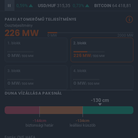
363,88
0,59%
USD/HUF
315,35
0,73%
BITCOIN
64 418,81
-0
PAKSI ATOMERŐMŰ TELJESÍTMÉNYE
Összteljesítmény
226 MW
0 MW
2000 MW
1. blokk
2. blokk
0 MW
226 MW
/ 500 MW
/ 500 MW
3. blokk
4. blokk
0 MW
0 MW
/ 500 MW
/ 500 MW
DUNA VÍZÁLLÁSA PAKSNÁL
-130 cm
-144cm
-134cm
biztonsági határ
leállási küszöb
Forrás: OVF, HAEA