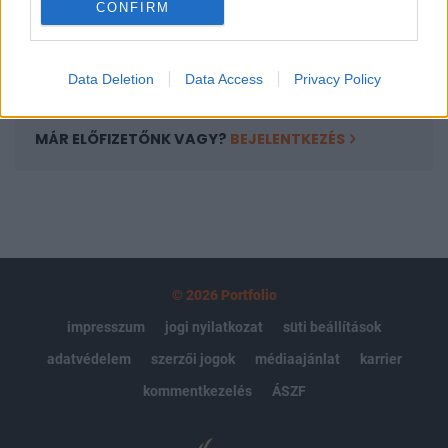
CONFIRM
kötéslistái
Előfizetés
Data Deletion
Data Access
Privacy Policy
MÁR ELŐFIZETŐNK VAGY?
BEJELENTKEZÉS
© 2026 Portfolio
impresszum
jogi nyilatkozat
süti beállítások
adatvédelem
szerzői jogok
médiaajánlat
karrier
kommentkezelés
ÁSZF