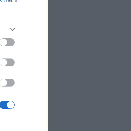
6%-kal csökkent.
B’s List of
szérték mellett
pedig 6,909 Ft-ot
izetéses