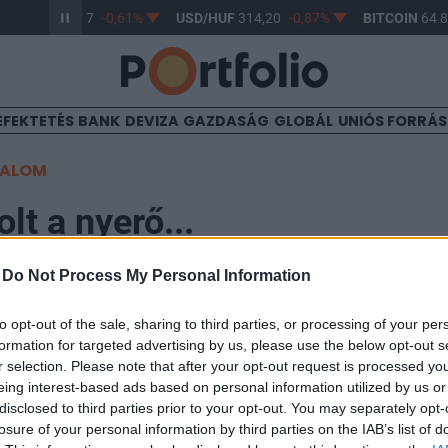
R/HUF
363,17
-0,61%
USD/HUF
314,20
-0,87%
BITCOIN
64 8
EFEKTETÉS
BANK
DEVIZA
GAZDASÁG
GLOBÁL
UNIÓS FORRÁ
TALOM
lt a nyerő...
-
Do Not Process My Personal Information
0
to opt-out of the sale, sharing to third parties, or processing of your per
formation for targeted advertising by us, please use the below opt-out s
őtti forgalom mellett 0.1%-os pluszban várja a délután
r selection. Please note that after your opt-out request is processed y
hmarkja, mely 17,579 ponton tartózkodik ebédidőben.
eing interest-based ads based on personal information utilized by us or
tartották legérdekesebbnek.
disclosed to third parties prior to your opt-out. You may separately opt-
losure of your personal information by third parties on the IAB’s list of