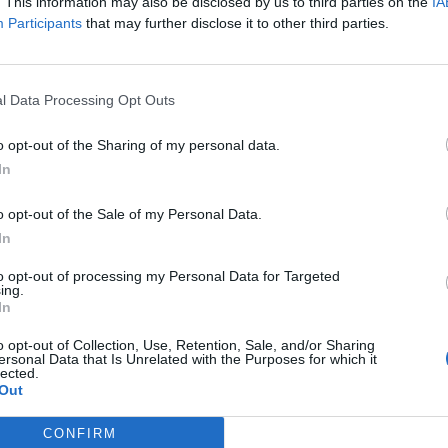
l WIG 20 0.4, az orosz RTS 1.4%-kal emelkedett, a cseh PX 50 0.
. This information may also be disclosed by us to third parties on the
IA
Participants
that may further disclose it to other third parties.
amInformációs panelAdatletöltésAz OTP 3.3 mrd Ft-os kötési ös
,000 Ft-os szintet, papírjai 6,865 Ft-on is jártak, pillanatnyilag 
 gyengülésnek felel meg. A MOL 3.2 mrd-os érdeklődést...
l Data Processing Opt Outs
ASÓNK!
o opt-out of the Sharing of my personal data.
In
a portfolio.hu hírarchívumához tartozik, melynek olvasása előf
ötött.
o opt-out of the Sale of my Personal Data.
övetkezőket tartalmazza:
In
 teljes cikkarchívum
to opt-out of processing my Personal Data for Targeted
 BÉT elmúlt 2 év napon belüli
ing.
In
o opt-out of Collection, Use, Retention, Sale, and/or Sharing
ersonal Data that Is Unrelated with the Purposes for which it
Előfizetés
lected.
Out
NK VAGY?
BEJELENTKEZÉS
CONFIRM