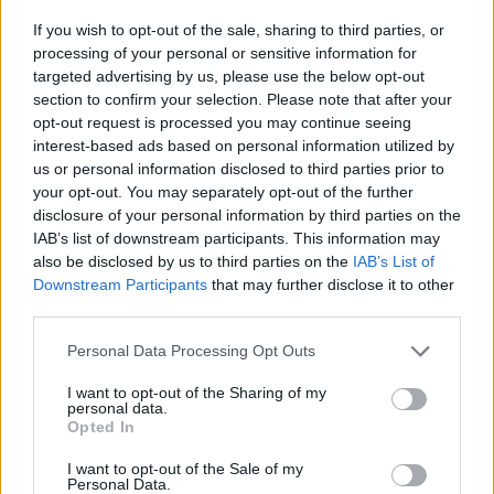
- tájákoztatta a nyilvánosságot a hazai tőzsdei
If you wish to opt-out of the sale, sharing to third parties, or
reprezentáns jármű- és alkatrészgyártó vállalat. Mint
processing of your personal or sensitive information for
ismeretes, 2002 során a fundamentális mélyrepülés egyik
targeted advertising by us, please use the below opt-out
section to confirm your selection. Please note that after your
sarkalatos pontját jelentette a Suzuki szállítások
opt-out request is processed you may continue seeing
befagyása, amely jelentős szeletet képviselt az alkatrész
interest-based ads based on personal information utilized by
divízió árbevételéből. A japán cég esztergomi gyárába
us or personal information disclosed to third parties prior to
2001-ben a Rába még közel 7 mrd...
your opt-out. You may separately opt-out of the further
disclosure of your personal information by third parties on the
IAB’s list of downstream participants. This information may
KEDVES OLVASÓNK!
also be disclosed by us to third parties on the
IAB’s List of
Downstream Participants
that may further disclose it to other
A keresett cikk a portfolio.hu hírarchívumához
third parties.
tartozik, melynek olvasása előfizetéses
regisztrációhoz kötött.
Personal Data Processing Opt Outs
Az előfizetés a következőket tartalmazza:
I want to opt-out of the Sharing of my
personal data.
Portfolio.hu teljes cikkarchívum
Opted In
Kötéslisták: BÉT elmúlt 2 év napon belüli
I want to opt-out of the Sale of my
kötéslistái
Personal Data.