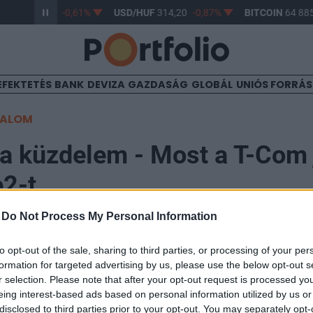
/HUF
363,17
-0,61%
USD/HUF
314,20
-0,87%
BITCOIN
64 885
EFEKTETÉS
BANK
DEVIZA
GAZDASÁG
GLOBÁL
UNIÓS FORRÁ
TALOM
 a küzdelem - Most a T-Com 
e2-t
-
Do Not Process My Personal Information
11:37
to opt-out of the sale, sharing to third parties, or processing of your per
formation for targeted advertising by us, please use the below opt-out s
pon beadvánnyal fordult a Gazdasági Versenyhivatalh
r selection. Please note that after your opt-out request is processed y
nt a Tele2 a közelmúltban közzétett reklámjaiban sz
eing interest-based ads based on personal information utilized by us or
disclosed to third parties prior to your opt-out. You may separately opt-