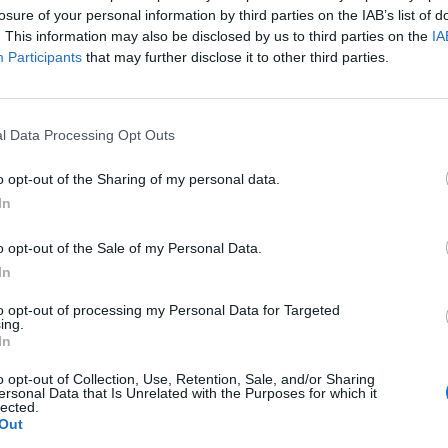
rsenytörvényt. A T-Com úgy döntött, a Versenyhivatalt,
losure of your personal information by third parties on the IAB’s list of
fel arra, hogy segítsen megóvni a távközlési verseny ti
. This information may also be disclosed by us to third parties on the
IA
Participants
that may further disclose it to other third parties.
durvul a kommunikációs harc a két szolgáltató között, amelyen mi
lódó cikkünk2005.08.17 14:12A TELE2 Versenyhivatalhoz fordu
T-Com álláspontja szerint a Tele2 reklámjaiban több ízben is az
l Data Processing Opt Outs
álasztása esetén az ügyfélnek nincs havidíj fizetési kötelezetts
o opt-out of the Sharing of my personal data.
In
ASÓNK!
a portfolio.hu hírarchívumához tartozik, melynek olvasása előf
o opt-out of the Sale of my Personal Data.
ötött.
In
övetkezőket tartalmazza:
to opt-out of processing my Personal Data for Targeted
ing.
 teljes cikkarchívum
In
 BÉT elmúlt 2 év napon belüli
o opt-out of Collection, Use, Retention, Sale, and/or Sharing
ersonal Data that Is Unrelated with the Purposes for which it
lected.
Out
Előfizetés