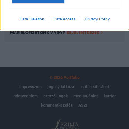
Előfizetés
Data Deletion
Data Access
Privacy Policy
MÁR ELŐFIZETŐNK VAGY?
BEJELENTKEZÉS
© 2026 Portfolio
impresszum
jogi nyilatkozat
süti beállítások
adatvédelem
szerzői jogok
médiaajánlat
karrier
kommentkezelés
ÁSZF