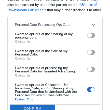
also be disclosed by us to third parties on the
IAB’s List of
A társaság menedzsmentje a privatizációs folyamatot
Downstream Participants
that may further disclose it to other
szakmailag helyesnek és áttekinthetőnek ítéli, és ennek
third parties.
megfelelően megerősítette részvételi szándékát az
Personal Data Processing Opt Outs
eljárásban. "A fejlemények alapos tanulmányozása után a
Fraport AG megerősíti, hogy továbbra is szándékában áll
I want to opt-out of the Sharing of my
részt venni a Budapest Airport Rt. privatizációs eljárásában,
personal data.
Opted In
amelyet professzionális és transzparens...
I want to opt-out of the Sale of my
Personal Data.
KEDVES OLVASÓNK!
Opted In
A keresett cikk a portfolio.hu hírarchívumához
I want to opt-out of processing my
Personal Data for Targeted Advertising.
tartozik, melynek olvasása előfizetéses
Opted In
regisztrációhoz kötött.
I want to opt-out of Collection, Use,
Retention, Sale, and/or Sharing of my
Az előfizetés a következőket tartalmazza:
Personal Data that Is Unrelated with the
Purposes for which it was collected.
Portfolio.hu teljes cikkarchívum
Opted Out
Kötéslisták: BÉT elmúlt 2 év napon belüli
kötéslistái
CONFIRM