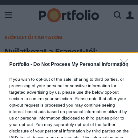
A Paksi Atomerőmű összteljesítménye 226 MW. A Duna vízállá
ELŐFIZETŐI TARTALOM
Nyilatkozat a Fraport-tól:
"professzionális és transzparens"
Portfolio -
Do Not Process My Personal Information
a Budapest Airport privatizációja
If you wish to opt-out of the sale, sharing to third parties, or
processing of your personal or sensitive information for
Portfolio
targeted advertising by us, please use the below opt-out
2005. szeptember 01. 10:57
section to confirm your selection. Please note that after your
opt-out request is processed you may continue seeing
A Fraport AG a Portfolio.hu-hoz eljuttatott rövid
interest-based ads based on personal information utilized by
közleményben reagált a Budapest Airport Rt.
us or personal information disclosed to third parties prior to
your opt-out. You may separately opt-out of the further
privatizációját érintő legfrissebb bírósági
disclosure of your personal information by third parties on the
fejleményekre.
IAB’s list of downstream participants. This information may