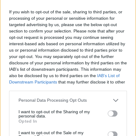
A szakértő szerint ismét a MOL piaca lehet meghatározó:
If you wish to opt-out of the sale, sharing to third parties, or
az olajrészvény esetében a hisztérikus vételek
processing of your personal or sensitive information for
folytatódását a nemzetközi piacokon tovább emelkedő
targeted advertising by us, please use the below opt-out
finomítói papírok indokolhatják, ugyanakkor egyre nagyobb
section to confirm your selection. Please note that after your
az esélye egy kisebb korrekció bekövetkezésének. Tegnap a
opt-out request is processed you may continue seeing
23,000 Ft-os szint közelében már hatalmas volumenű
interest-based ads based on personal information utilized by
eladói megbízások érkeztek, amelyek gyorsan
us or personal information disclosed to third parties prior to
your opt-out. You may separately opt-out of the further
visszanyomták...
disclosure of your personal information by third parties on the
IAB’s list of downstream participants. This information may
also be disclosed by us to third parties on the
IAB’s List of
KEDVES OLVASÓNK!
Downstream Participants
that may further disclose it to other
A keresett cikk a portfolio.hu hírarchívumához
third parties.
tartozik, melynek olvasása előfizetéses
Personal Data Processing Opt Outs
regisztrációhoz kötött.
I want to opt-out of the Sharing of my
Az előfizetés a következőket tartalmazza:
personal data.
Opted In
Portfolio.hu teljes cikkarchívum
Kötéslisták: BÉT elmúlt 2 év napon belüli
I want to opt-out of the Sale of my