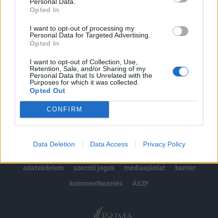
kötéslistái
Personal Data.
Opted In
Előfizetés
I want to opt-out of processing my
Personal Data for Targeted Advertising.
Opted In
MÁR ELŐFIZETŐNK VAGY?
BEJELENTKEZÉS
I want to opt-out of Collection, Use,
Retention, Sale, and/or Sharing of my
Personal Data that Is Unrelated with the
Purposes for which it was collected.
Opted Out
CONFIRM
© 2026 Portfolio
Data Deletion
Data Access
Privacy Policy
impresszum
jogi nyilatkozat
süti beállítások
adatvédelem
szerzői jogok
médiaajánlat
karrier
kommentkezelés
ÁSZF