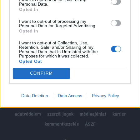
Personal Data.
kötéslistái
Opted In
I want to opt-out of processing my
Előfizetés
Personal Data for Targeted Advertising.
Opted In
I want to opt-out of Collection, Use,
MÁR ELŐFIZETŐNK VAGY?
BEJELENTKEZÉS
Retention, Sale, and/or Sharing of my
Personal Data that Is Unrelated with the
Purposes for which it was collected.
Opted Out
CONFIRM
© 2026 Portfolio
Data Deletion
Data Access
Privacy Policy
impresszum
jogi nyilatkozat
süti beállítások
adatvédelem
szerzői jogok
médiaajánlat
karrier
kommentkezelés
ÁSZF