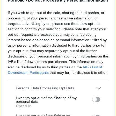
Portfolio -
Do Not Process My Personal Information
A régióban a lengyel WIG 20 0.3, a cseh PX 1.2, az orosz
If you wish to opt-out of the sale, sharing to third parties, or
RTS 1.6%-kal emelkedett. MOLReal-time
processing of your personal or sensitive information for
árfolyamInformációs panelAdatletöltésA legnagyobb
targeted advertising by us, please use the below opt-out
érdeklődés a MOL papírjait övezte, melyek folytatták az
section to confirm your selection. Please note that after your
opt-out request is processed you may continue seeing
eszeveszett száguldást, a kurzus 18 mrd-os kötési
interest-based ads based on personal information utilized by
összérték mellett 3.8%-os pluszban, 23,655 Ft-on pihen a
us or personal information disclosed to third parties prior to
hétvégén. Az új történelmi csúcs 24,445 Ft. Az olajpapírok
your opt-out. You may separately opt-out of the further
kurzusát...
disclosure of your personal information by third parties on the
IAB’s list of downstream participants. This information may
also be disclosed by us to third parties on the
IAB’s List of
KEDVES OLVASÓNK!
Downstream Participants
that may further disclose it to other
third parties.
A keresett cikk a portfolio.hu hírarchívumához
tartozik, melynek olvasása előfizetéses
Personal Data Processing Opt Outs
regisztrációhoz kötött.
I want to opt-out of the Sharing of my
personal data.
Az előfizetés a következőket tartalmazza:
Opted In
Portfolio.hu teljes cikkarchívum
Kötéslisták: BÉT elmúlt 2 év napon belüli
I want to opt-out of the Sale of my